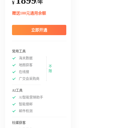
1899
/年
¥
赠送100元通用余额
立即开通
常用工具
海关数据
地图获客
不
限
在线搜
广交会采购商
AI工具
AI智能营销助手
智能搜邮
邮件检测
社媒获客