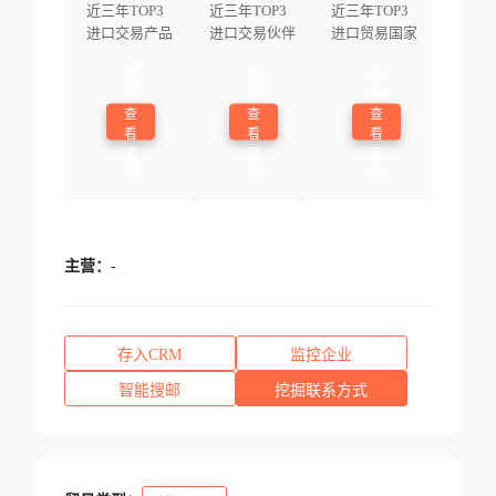
近三年TOP3
近三年TOP3
近三年TOP3
进口交易产品
进口交易伙伴
进口贸易国家
登
登
登
录
录
录
查
查
查
看
看
看
更
更
更
多
多
多
主营：
-
存入CRM
监控企业
智能搜邮
挖掘联系方式