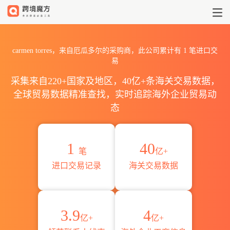
2026carmen torres海关进
carmen torres，来自厄瓜多尔的采购商，此公司累计有
1
笔进口交
易
采集来自220+国家及地区，40亿+条海关交易数据，
全球贸易数据精准查找，实时追踪海外企业贸易动
态
1
40
笔
亿+
进口交易记录
海关交易数据
3.9
4
亿+
亿+