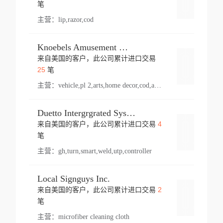
登录
笔
主营：
lip,razor,cod
Knoebels Amusement Resort
来自美国的客户，此公司累计进口交易
登录
25
笔
主营：
vehicle,pl 2,arts,home decor,cod,amusement ride,sea
Duetto Intergrgrated Systems Inc.
4
来自美国的客户，此公司累计进口交易
登录
笔
主营：
gh,turn,smart,weld,utp,controller
Local Signguys Inc.
2
来自美国的客户，此公司累计进口交易
登录
笔
主营：
microfiber cleaning cloth