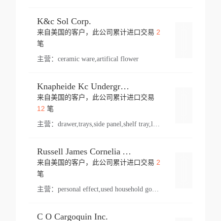
K&c Sol Corp.
2
来自美国的客户，此公司累计进口交易
登录
笔
主营：
ceramic ware,artifical flower
Knapheide Kc Underground
来自美国的客户，此公司累计进口交易
登录
12
笔
主营：
drawer,trays,side panel,shelf tray,lock drawer,panel,for vehicle,telescopic slide,drawer shelf,equipment,shelf,automotive part
Russell James Cornelia Arlington Va
2
来自美国的客户，此公司累计进口交易
登录
笔
主营：
personal effect,used household goods
C O Cargoquin Inc.