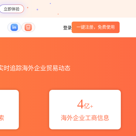
立即体验
一键注册，免费使用
登录
伙伴_HS编码港口_跨境魔方
，实时追踪海外企业贸易动态
4
亿+
索
海外企业工商信息