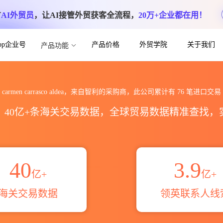
方
AI外贸员
，让AI接管外贸获客全流程，
20万+企业都在用！
App企业号
产品价格
外贸学院
关于我们
产品功能
dea海关进出口数据统计_贸易概览_贸易区域
carmen carrasco aldea，来自智利的采购商，此公司累计有
76
笔进口交易
区，40亿+条海关交易数据，全球贸易数据精准查找
40
3.9
亿+
亿+
海关交易数据
领英联系人线