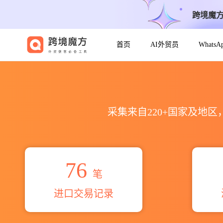
跨境魔
首页
AI外贸员
Whats
2026carmen carrasco al
采集来自220+国家及地
76
笔
进口交易记录