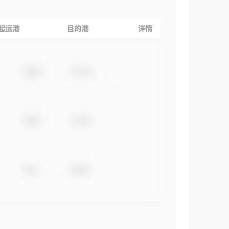
起运港
目的港
详情