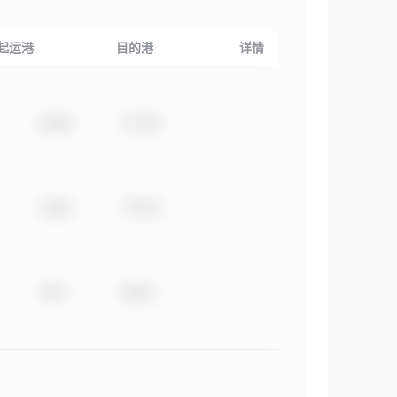
起运港
目的港
详情