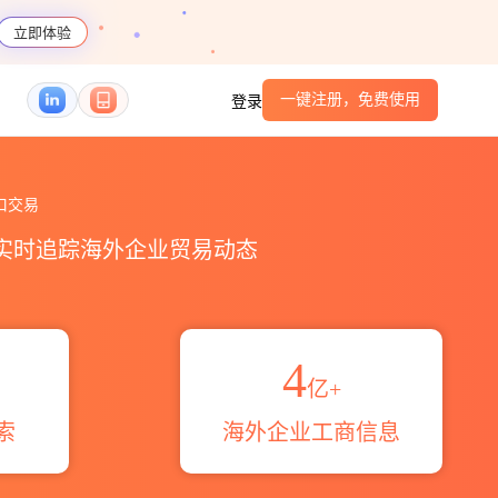
立即体验
一键注册，免费使用
登录
概览_贸易区域伙伴_HS编码港口_跨境魔方
口交易
，实时追踪海外企业贸易动态
4
亿+
索
海外企业工商信息