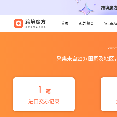
跨境魔
首页
AI外贸员
Whats
2026cardozo albesiano a
car
采集来自220+国家及地
1
笔
进口交易记录