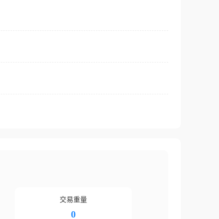
交易重量
0