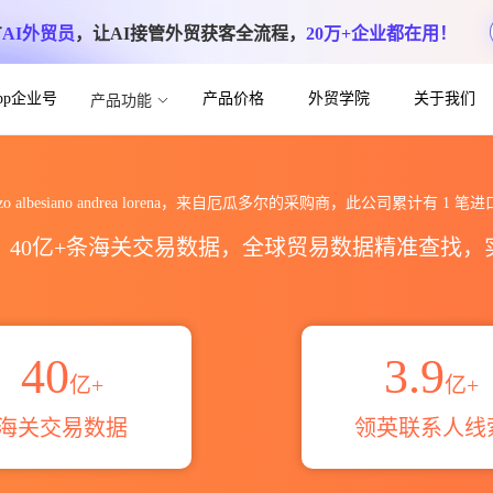
方
AI外贸员
，让AI接管外贸获客全流程，
20万+企业都在用！
App企业号
产品价格
外贸学院
关于我们
产品功能
ndrea lorena海关进出口数据统计_贸易
dozo albesiano andrea lorena，来自厄瓜多尔的采购商，此公司累计有
1
笔进
区，40亿+条海关交易数据，全球贸易数据精准查找
40
3.9
亿+
亿+
海关交易数据
领英联系人线