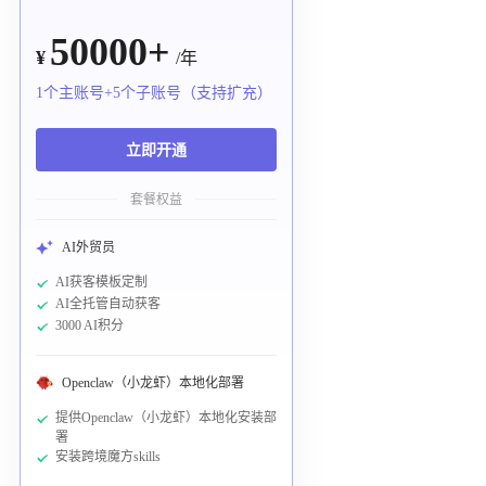
50000+
¥
/年
1个主账号+5个子账号（支持扩充）
立即开通
套餐权益
AI外贸员
AI获客模板定制
AI全托管自动获客
3000 AI积分
Openclaw（小龙虾）本地化部署
提供Openclaw（小龙虾）本地化安装部
署
安装跨境魔方skills