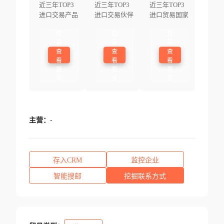
近三年TOP3
近三年TOP3
近三年TOP3
进口交易产品
进口交易伙伴
进口贸易国家
登
登
登
录
录
录
查
查
查
看
看
看
更
更
更
多
多
多
主营：
-
存入CRM
监控企业
智能搜邮
挖掘联系方式