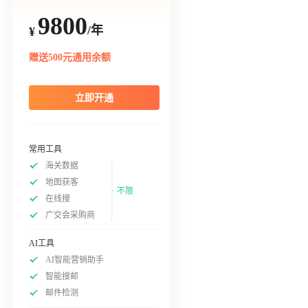
9800
/年
¥
赠送500元通用余额
立即开通
常用工具
海关数据
地图获客
不限
在线搜
广交会采购商
AI工具
AI智能营销助手
智能搜邮
邮件检测