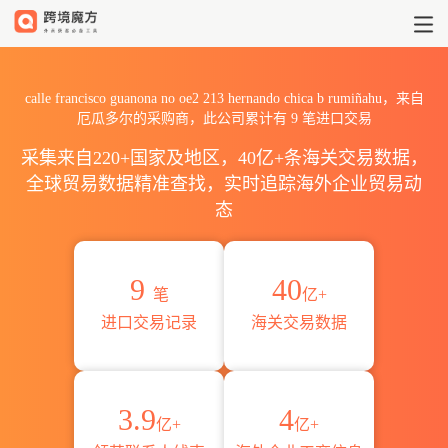
2026calle francisco guanon
calle francisco guanona no oe2 213 hernando chica b rumiñahu，来自
厄瓜多尔的采购商，此公司累计有
9
笔进口交易
采集来自220+国家及地区，40亿+条海关交易数据，
全球贸易数据精准查找，实时追踪海外企业贸易动
态
9
40
笔
亿+
进口交易记录
海关交易数据
3.9
4
亿+
亿+