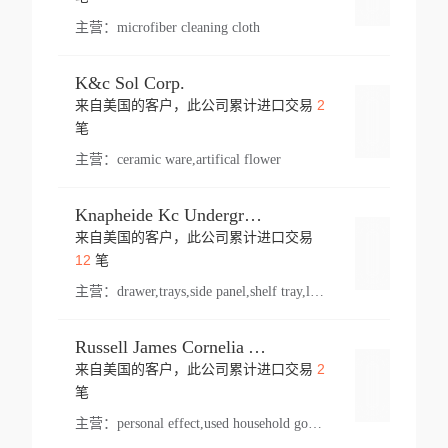
主营：
microfiber cleaning cloth
K&c Sol Corp.
2
来自美国的客户，此公司累计进口交易
登录
笔
主营：
ceramic ware,artifical flower
Knapheide Kc Underground
来自美国的客户，此公司累计进口交易
登录
12
笔
主营：
drawer,trays,side panel,shelf tray,lock drawer,panel,for vehicle,telescopic slide,drawer shelf,equipment,shelf,automotive part
Russell James Cornelia Arlington Va
2
来自美国的客户，此公司累计进口交易
登录
笔
主营：
personal effect,used household goods