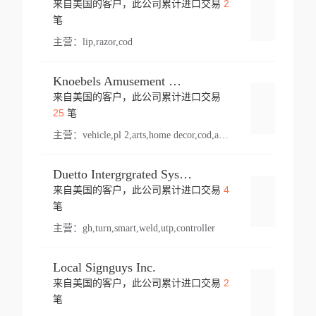
2
来自美国的客户，此公司累计进口交易
登录
笔
主营：
lip,razor,cod
Knoebels Amusement Resort
来自美国的客户，此公司累计进口交易
登录
25
笔
主营：
vehicle,pl 2,arts,home decor,cod,amusement ride,sea
Duetto Intergrgrated Systems Inc.
4
来自美国的客户，此公司累计进口交易
登录
笔
主营：
gh,turn,smart,weld,utp,controller
Local Signguys Inc.
2
来自美国的客户，此公司累计进口交易
登录
笔