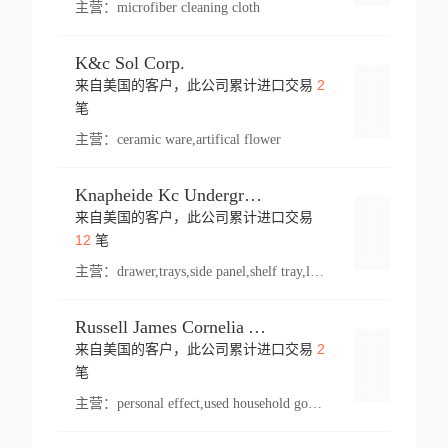
主营：
microfiber cleaning cloth
K&c Sol Corp.
2
来自美国的客户，此公司累计进口交易
登录
笔
主营：
ceramic ware,artifical flower
Knapheide Kc Underground
来自美国的客户，此公司累计进口交易
登录
12
笔
主营：
drawer,trays,side panel,shelf tray,lock drawer,panel,for vehicle,telescopic slide,drawer shelf,equipment,shelf,automotive part
Russell James Cornelia Arlington Va
2
来自美国的客户，此公司累计进口交易
登录
笔
主营：
personal effect,used household goods