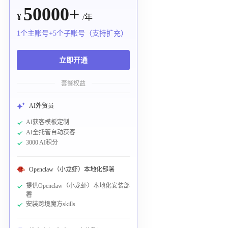
50000+
¥
/年
1个主账号+5个子账号（支持扩充）
立即开通
套餐权益
AI外贸员
AI获客模板定制
AI全托管自动获客
3000 AI积分
Openclaw（小龙虾）本地化部署
提供Openclaw（小龙虾）本地化安装部
署
安装跨境魔方skills