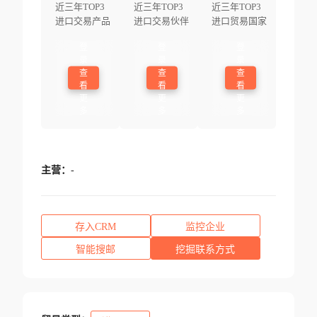
近三年TOP3
近三年TOP3
近三年TOP3
进口交易产品
进口交易伙伴
进口贸易国家
登
登
登
录
录
录
查
查
查
看
看
看
更
更
更
多
多
多
主营：
-
存入CRM
监控企业
智能搜邮
挖掘联系方式