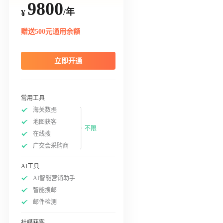
9800
/年
¥
赠送500元通用余额
立即开通
常用工具
海关数据
地图获客
不限
在线搜
广交会采购商
AI工具
AI智能营销助手
智能搜邮
邮件检测
社媒获客