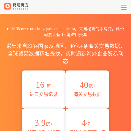
2026calle 05 mz c urb las
calle 05 mz c urb las vegas puente piedra，来自秘鲁的采购商，此公
司累计有
16
笔进口交易
采集来自220+国家及地区，40亿+条海关交易数据，
全球贸易数据精准查找，实时追踪海外企业贸易动
态
16
40
笔
亿+
进口交易记录
海关交易数据
3.9
4
亿+
亿+