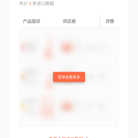
共计
0
条进口数据
产品描述
供应商
起运国/地区
详情
登录查看更多