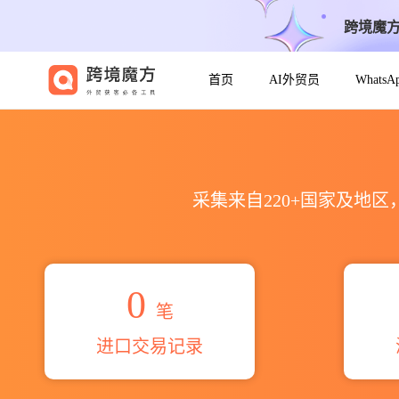
跨境魔
首页
AI外贸员
Whats
2026calderoncollazo el
采集来自220+国家及地
0
笔
进口交易记录