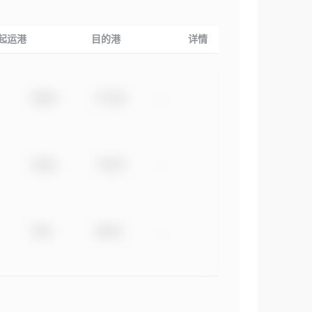
起运港
目的港
详情