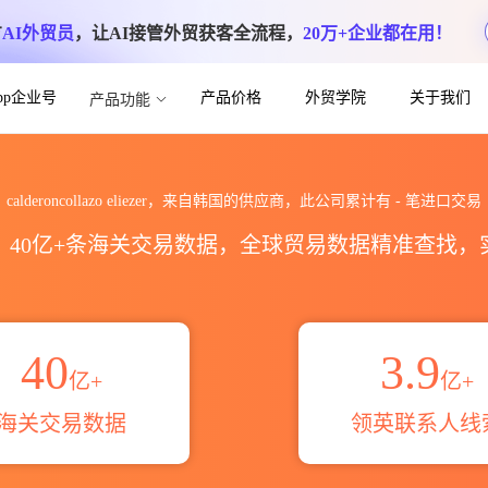
方
AI外贸员
，让AI接管外贸获客全流程，
20万+企业都在用！
App企业号
产品价格
外贸学院
关于我们
产品功能
iezer海关进出口数据统计_贸易概览_贸易区
calderoncollazo eliezer，来自韩国的供应商，此公司累计有
-
笔进口交易
区，40亿+条海关交易数据，全球贸易数据精准查找
40
3.9
亿+
亿+
海关交易数据
领英联系人线