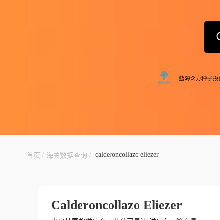
/
/
calderoncollazo eliezer
首页
海关数据查询
Calderoncollazo Eliezer