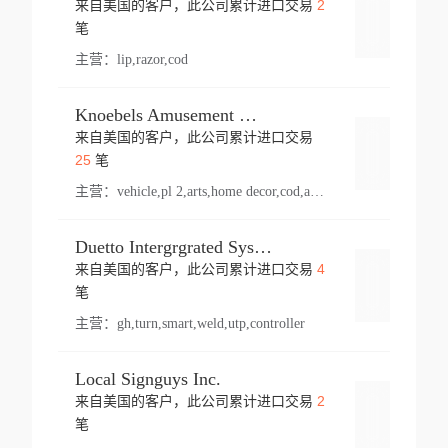
2
来自美国的客户，此公司累计进口交易
登录
笔
主营：
lip,razor,cod
Knoebels Amusement Resort
来自美国的客户，此公司累计进口交易
登录
25
笔
主营：
vehicle,pl 2,arts,home decor,cod,amusement ride,sea
Duetto Intergrgrated Systems Inc.
4
来自美国的客户，此公司累计进口交易
登录
笔
主营：
gh,turn,smart,weld,utp,controller
Local Signguys Inc.
2
来自美国的客户，此公司累计进口交易
登录
笔