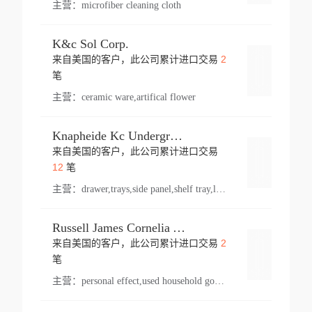
主营：
microfiber cleaning cloth
K&c Sol Corp.
2
来自美国的客户，此公司累计进口交易
登录
笔
主营：
ceramic ware,artifical flower
Knapheide Kc Underground
来自美国的客户，此公司累计进口交易
登录
12
笔
主营：
drawer,trays,side panel,shelf tray,lock drawer,panel,for vehicle,telescopic slide,drawer shelf,equipment,shelf,automotive part
Russell James Cornelia Arlington Va
2
来自美国的客户，此公司累计进口交易
登录
笔
主营：
personal effect,used household goods