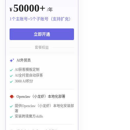
50000+
¥
/年
1个主账号+5个子账号（支持扩充）
立即开通
套餐权益
AI外贸员
AI获客模板定制
AI全托管自动获客
3000 AI积分
Openclaw（小龙虾）本地化部署
提供Openclaw（小龙虾）本地化安装部
署
安装跨境魔方skills