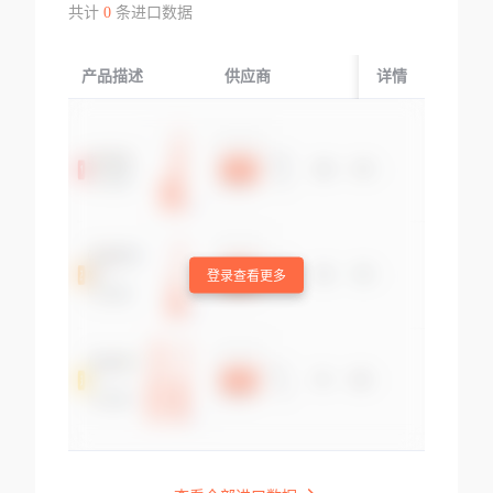
共计
0
条进口数据
产品描述
供应商
起运国/地区
详情
登录查看更多