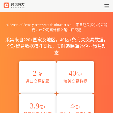
2026calderesa calderos y r
calderesa calderos y represents de ultramar s.a.，来自厄瓜多尔的采购
商，此公司累计有
2
笔进口交易
采集来自220+国家及地区，40亿+条海关交易数据，
全球贸易数据精准查找，实时追踪海外企业贸易动
态
2
40
笔
亿+
进口交易记录
海关交易数据
3.9
4
亿+
亿+