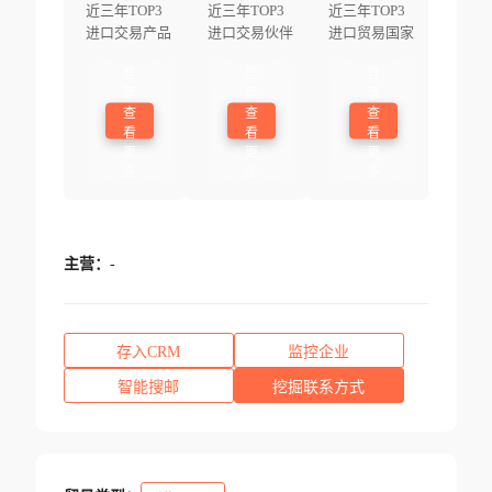
近三年TOP3
近三年TOP3
近三年TOP3
进口交易产品
进口交易伙伴
进口贸易国家
登
登
登
录
录
录
查
查
查
看
看
看
更
更
更
多
多
多
主营：
-
存入CRM
监控企业
智能搜邮
挖掘联系方式