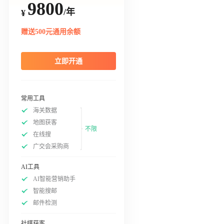
9800
/年
¥
赠送500元通用余额
立即开通
常用工具
海关数据
地图获客
不限
在线搜
广交会采购商
AI工具
AI智能营销助手
智能搜邮
邮件检测
社媒获客