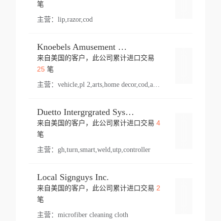
登录
笔
主营：
lip,razor,cod
Knoebels Amusement Resort
来自美国的客户，此公司累计进口交易
登录
25
笔
主营：
vehicle,pl 2,arts,home decor,cod,amusement ride,sea
Duetto Intergrgrated Systems Inc.
4
来自美国的客户，此公司累计进口交易
登录
笔
主营：
gh,turn,smart,weld,utp,controller
Local Signguys Inc.
2
来自美国的客户，此公司累计进口交易
登录
笔
主营：
microfiber cleaning cloth