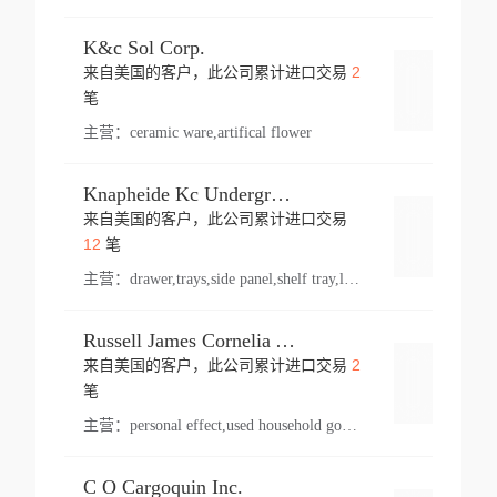
K&c Sol Corp.
2
来自美国的客户，此公司累计进口交易
登录
笔
主营：
ceramic ware,artifical flower
Knapheide Kc Underground
来自美国的客户，此公司累计进口交易
登录
12
笔
主营：
drawer,trays,side panel,shelf tray,lock drawer,panel,for vehicle,telescopic slide,drawer shelf,equipment,shelf,automotive part
Russell James Cornelia Arlington Va
2
来自美国的客户，此公司累计进口交易
登录
笔
主营：
personal effect,used household goods
C O Cargoquin Inc.