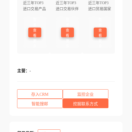
近三年TOP3
近三年TOP3
近三年TOP3
进口交易产品
进口交易伙伴
进口贸易国家
登
登
登
录
录
录
查
查
查
看
看
看
更
更
更
多
多
多
主营：
-
存入CRM
监控企业
智能搜邮
挖掘联系方式