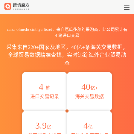
2026caiza olmedo cinthy
caiza olmedo cinthya lisset，来自厄瓜多尔的采购商，此公司累计有
4
笔进口交易
采集来自220+国家及地区，40亿+条海关交易数据，
全球贸易数据精准查找，实时追踪海外企业贸易动
态
4
40
笔
亿+
进口交易记录
海关交易数据
3.9
4
亿+
亿+