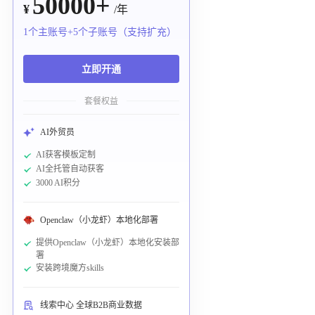
50000+
¥
/年
1个主账号+5个子账号（支持扩充）
立即开通
套餐权益
AI外贸员
AI获客模板定制
AI全托管自动获客
3000 AI积分
Openclaw（小龙虾）本地化部署
提供Openclaw（小龙虾）本地化安装部
署
安装跨境魔方skills
线索中心 全球B2B商业数据