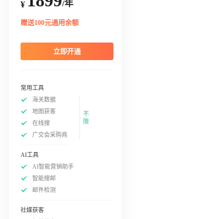
1899
/年
¥
赠送100元通用余额
立即开通
常用工具
海关数据
地图获客
不
限
在线搜
广交会采购商
AI工具
AI智能营销助手
智能搜邮
邮件检测
社媒获客