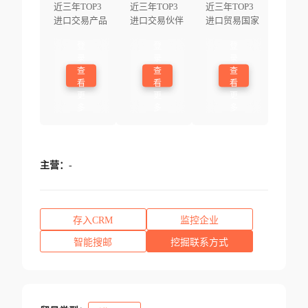
近三年TOP3
近三年TOP3
近三年TOP3
进口交易产品
进口交易伙伴
进口贸易国家
登
登
登
录
录
录
查
查
查
看
看
看
更
更
更
多
多
多
主营：
-
存入CRM
监控企业
智能搜邮
挖掘联系方式