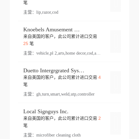
登录
笔
主营：
lip,razor,cod
Knoebels Amusement Resort
来自美国的客户，此公司累计进口交易
登录
25
笔
主营：
vehicle,pl 2,arts,home decor,cod,amusement ride,sea
Duetto Intergrgrated Systems Inc.
4
来自美国的客户，此公司累计进口交易
登录
笔
主营：
gh,turn,smart,weld,utp,controller
Local Signguys Inc.
2
来自美国的客户，此公司累计进口交易
登录
笔
主营：
microfiber cleaning cloth