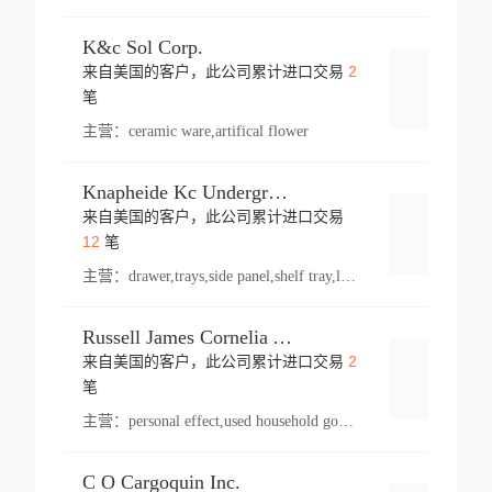
K&c Sol Corp.
2
来自美国的客户，此公司累计进口交易
登录
笔
主营：
ceramic ware,artifical flower
Knapheide Kc Underground
来自美国的客户，此公司累计进口交易
登录
12
笔
主营：
drawer,trays,side panel,shelf tray,lock drawer,panel,for vehicle,telescopic slide,drawer shelf,equipment,shelf,automotive part
Russell James Cornelia Arlington Va
2
来自美国的客户，此公司累计进口交易
登录
笔
主营：
personal effect,used household goods
C O Cargoquin Inc.