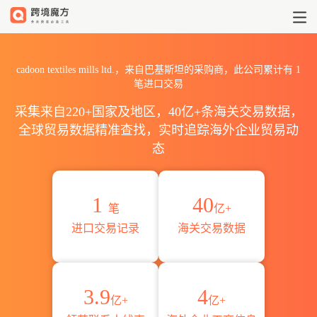
2026cadoon textiles mil
cadoon textiles mills ltd.，来自巴基斯坦的采购商，此公司累计有
1
笔进口交易
采集来自220+国家及地区，40亿+条海关交易数据，
全球贸易数据精准查找，实时追踪海外企业贸易动
态
1
40
笔
亿+
进口交易记录
海关交易数据
3.9
4
亿+
亿+