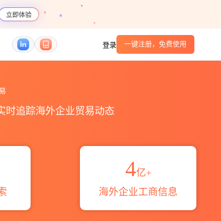
立即体验
一键注册，免费使用
登录
贸易区域伙伴_HS编码港口_跨境魔方
易
，实时追踪海外企业贸易动态
4
亿+
索
海外企业工商信息