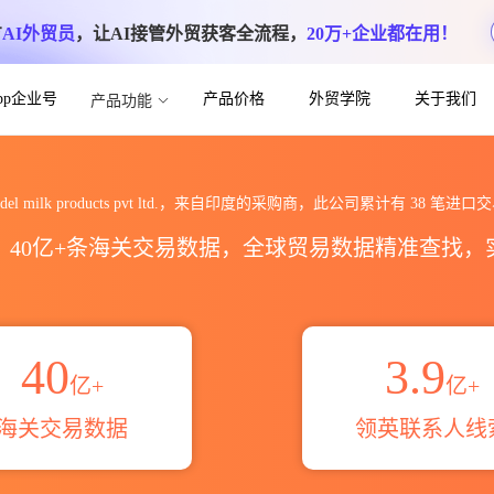
方
AI外贸员
，让AI接管外贸获客全流程，
20万+企业都在用！
App企业号
产品价格
外贸学院
关于我们
产品功能
 pvt ltd.海关进出口数据统计_贸易概览_
adel milk products pvt ltd.，来自印度的采购商，此公司累计有
38
笔进口交
区，40亿+条海关交易数据，全球贸易数据精准查找
40
3.9
亿+
亿+
海关交易数据
领英联系人线