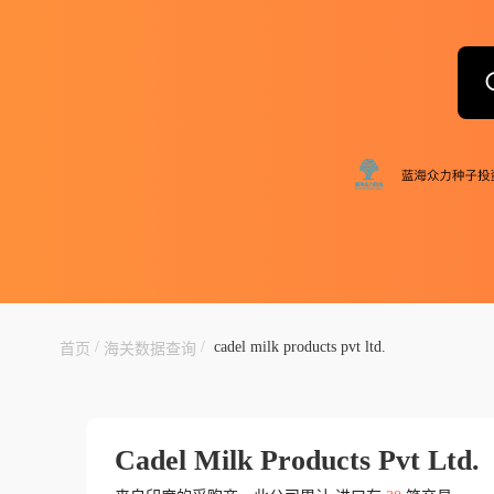
/
/
cadel milk products pvt ltd.
首页
海关数据查询
Cadel Milk Products Pvt Ltd.