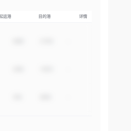
起运港
目的港
详情