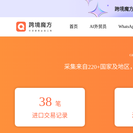
跨境魔
首页
AI外贸员
Whats
2026cadel milk products
c
采集来自220+国家及地
38
笔
进口交易记录