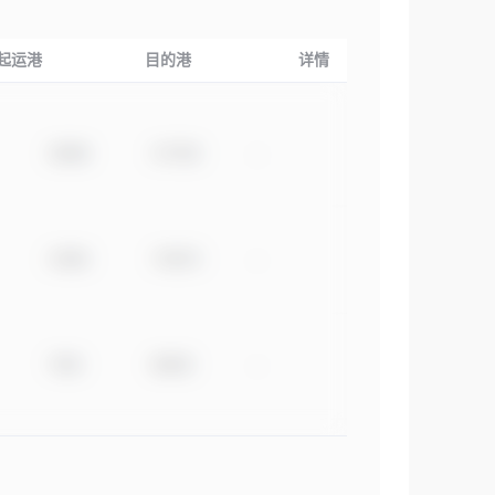
起运港
目的港
详情