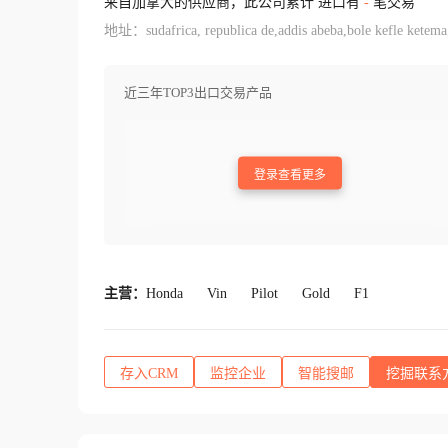
来自加拿大的供应商，此公司累计 进口有
-
笔交易
地址：sudafrica, republica de,addis abeba,bole kefle ketema
近三年TOP3出口交易产品
登录查看更多
主营：
Honda
Vin
Pilot
Gold
F1
存入CRM
监控企业
智能搜邮
挖掘联系