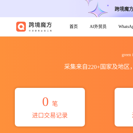
跨境魔
首页
AI外贸员
Whats
2026green international l
gree
采集来自220+国家及地
0
笔
进口交易记录