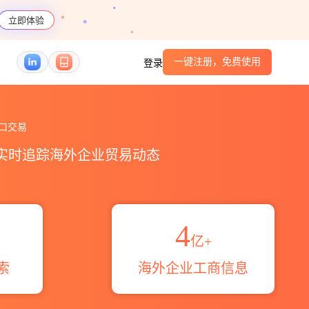
立即体验
一键注册，免费使用
登录
计_贸易概览_贸易区域伙伴_HS编码港口_跨境魔方
口交易
，实时追踪海外企业贸易动态
4
亿+
索
海外企业工商信息