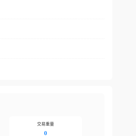
交易重量
0