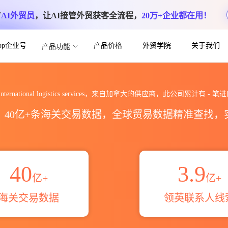
方
AI外贸员
，让AI接管外贸获客全流程，
20万+企业都在用！
App企业号
产品价格
外贸学院
关于我们
产品功能
ogistics services海关进出口数据统
n international logistics services，来自加拿大的供应商，此公司累计有
-
笔进
区，40亿+条海关交易数据，全球贸易数据精准查找
40
3.9
亿+
亿+
海关交易数据
领英联系人线