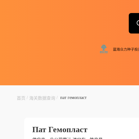
/
/
пат гемопласт
首页
海关数据查询
Пат Гемопласт