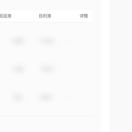
起运港
目的港
详情