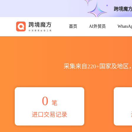
跨境魔
首页
AI外贸员
Whats
2026пат гемопласт海关进
采集来自220+国家及地
0
笔
进口交易记录