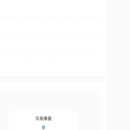
交易重量
0