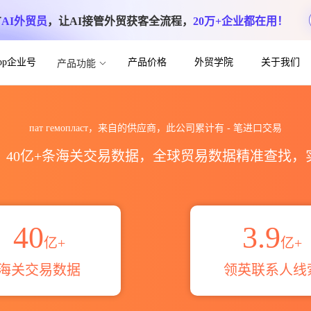
方
AI外贸员
，让AI接管外贸获客全流程，
20万+企业都在用！
App企业号
产品价格
外贸学院
关于我们
产品功能
出口数据统计_贸易概览_贸易区域伙伴_HS
пат гемопласт，来自的供应商，此公司累计有
-
笔进口交易
区，40亿+条海关交易数据，全球贸易数据精准查找
40
3.9
亿+
亿+
海关交易数据
领英联系人线