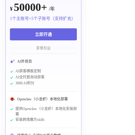
50000+
¥
/年
1个主账号+5个子账号（支持扩充）
立即开通
套餐权益
AI外贸员
AI获客模板定制
AI全托管自动获客
3000 AI积分
Openclaw（小龙虾）本地化部署
提供Openclaw（小龙虾）本地化安装部
署
安装跨境魔方skills