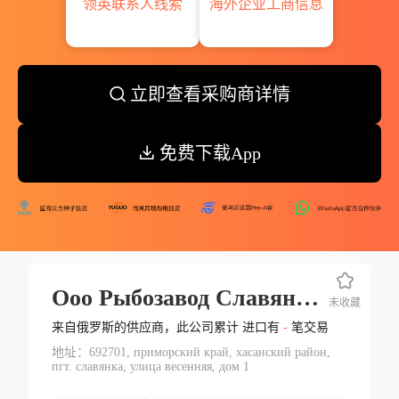
领英联系人线索
海外企业工商信息
立即查看采购商详情
免费下载App
Ооо Рыбозавод Славянка
未收藏
来自俄罗斯的供应商，此公司累计 进口有
-
笔交易
地址：692701, приморский край, хасанский район,
пгт. славянка, улица весенняя, дом 1