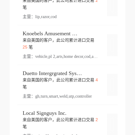
2
来自美国的客户，此公司累计进口交易
登录
笔
主营：
lip,razor,cod
Knoebels Amusement Resort
来自美国的客户，此公司累计进口交易
登录
25
笔
主营：
vehicle,pl 2,arts,home decor,cod,amusement ride,sea
Duetto Intergrgrated Systems Inc.
4
来自美国的客户，此公司累计进口交易
登录
笔
主营：
gh,turn,smart,weld,utp,controller
Local Signguys Inc.
2
来自美国的客户，此公司累计进口交易
登录
笔