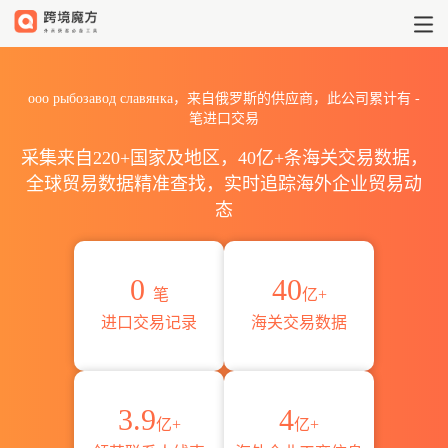
2026ооо рыбозавод сла
ооо рыбозавод славянка，来自俄罗斯的供应商，此公司累计有
-
笔进口交易
采集来自220+国家及地区，40亿+条海关交易数据，
全球贸易数据精准查找，实时追踪海外企业贸易动
态
0
40
笔
亿+
进口交易记录
海关交易数据
3.9
4
亿+
亿+