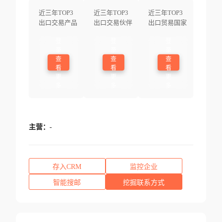
近三年TOP3
近三年TOP3
近三年TOP3
出口交易产品
出口交易伙伴
出口贸易国家
登
登
登
录
录
录
查
查
查
看
看
看
更
更
更
多
多
多
主营：
-
存入CRM
监控企业
智能搜邮
挖掘联系方式