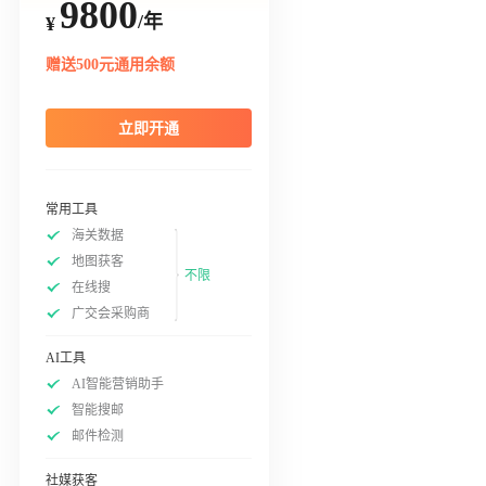
9800
/年
¥
赠送500元通用余额
立即开通
常用工具
海关数据
地图获客
不限
在线搜
广交会采购商
AI工具
AI智能营销助手
智能搜邮
邮件检测
社媒获客