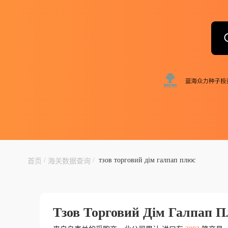
/
/
тзов торговий дім галпап плюс
首页
海关数据查询
Тзов Торговий Дім Галпап 