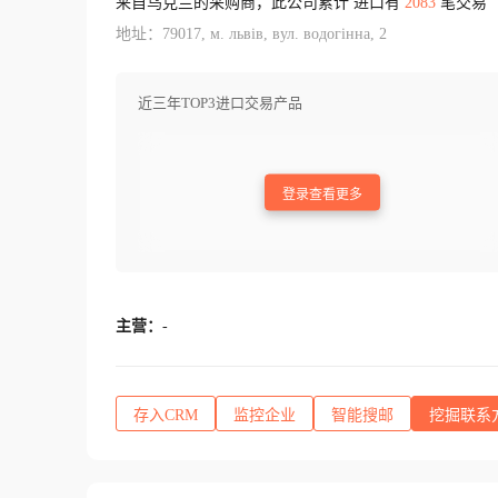
来自乌克兰的采购商，此公司累计 进口有
2083
笔交易
地址：79017, м. львів, вул. водогінна, 2
近三年TOP3进口交易产品
登录查看更多
主营：
-
存入CRM
监控企业
智能搜邮
挖掘联系