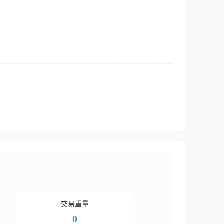
交易重量
0