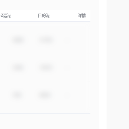
起运港
目的港
详情