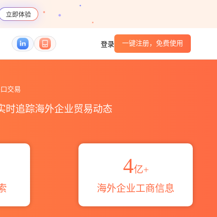
立即体验
一键注册，免费使用
登录
概览_贸易区域伙伴_HS编码港口_跨境魔方
口交易
，实时追踪海外企业贸易动态
4
亿+
索
海外企业工商信息