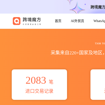
跨境魔
首页
AI外贸员
Whats
2026тзов торговий дім 
тзов
采集来自220+国家及地
2083
笔
进口交易记录