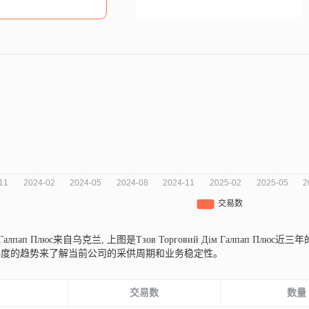
ім Галпап Плюс来自乌克兰,
上图是Тзов Торговий Дім Галпап 
纬度的趋势来了解当前公司的采供周期和业务稳定性。
份
交易数
数量