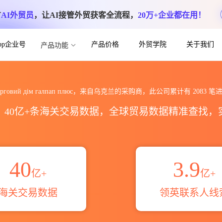
方
AI外贸员
，让AI接管外贸获客全流程，
20万+企业都在用！
App企业号
产品价格
外贸学院
关于我们
产品功能
галпап плюс海关进出口数据统计_贸易
 торговий дім галпап плюс，来自乌克兰的采购商，此公司累计有
2083
笔进
区，40亿+条海关交易数据，全球贸易数据精准查找
40
3.9
亿+
亿+
海关交易数据
领英联系人线