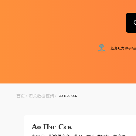
/
/
ао пэс сск
首页
海关数据查询
Ао Пэс Сск