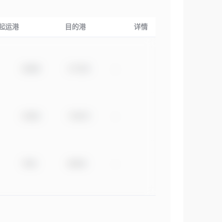
起运港
目的港
详情