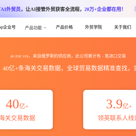
方
AI外贸员
，让AI接管外贸获客全流程，
20万+企业都在用！
App企业号
产品价格
外贸学院
关于我们
产品功能
据统计_贸易概览_贸易区域伙伴_HS编码港
ао пэс сск，来自俄罗斯的供应商，此公司累计有
-
笔进口交易
区，40亿+条海关交易数据，全球贸易数据精准查找
40
3.9
亿+
亿+
海关交易数据
领英联系人线