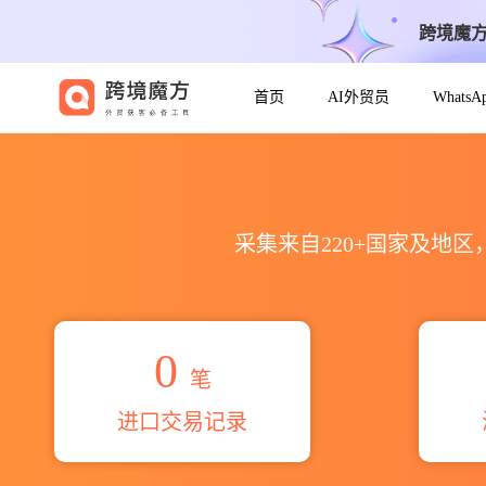
跨境魔
首页
AI外贸员
Whats
2026ао пэс сск海关进出口数
采集来自220+国家及地
0
笔
进口交易记录