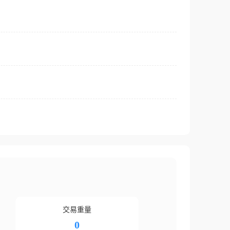
交易重量
0