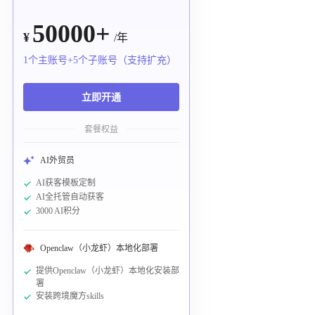
50000+
¥
/年
1个主账号+5个子账号（支持扩充）
立即开通
套餐权益
AI外贸员
AI获客模板定制
AI全托管自动获客
3000 AI积分
Openclaw（小龙虾）本地化部署
提供Openclaw（小龙虾）本地化安装部
署
安装跨境魔方skills