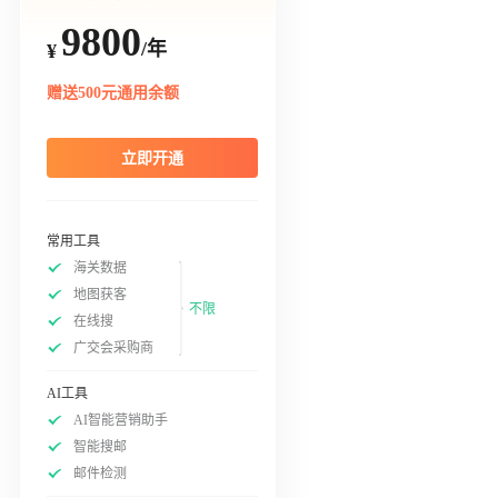
9800
/年
¥
赠送500元通用余额
立即开通
常用工具
海关数据
地图获客
不限
在线搜
广交会采购商
AI工具
AI智能营销助手
智能搜邮
邮件检测