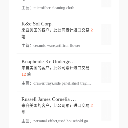
主营：
microfiber cleaning cloth
K&c Sol Corp.
2
来自美国的客户，此公司累计进口交易
登录
笔
主营：
ceramic ware,artifical flower
Knapheide Kc Underground
来自美国的客户，此公司累计进口交易
登录
12
笔
主营：
drawer,trays,side panel,shelf tray,lock drawer,panel,for vehicle,telescopic slide,drawer shelf,equipment,shelf,automotive part
Russell James Cornelia Arlington Va
2
来自美国的客户，此公司累计进口交易
登录
笔
主营：
personal effect,used household goods