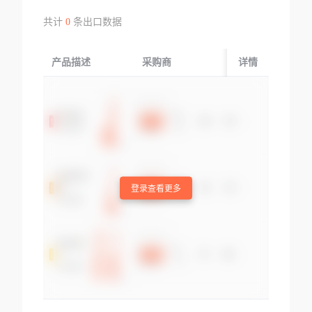
共计
0
条出口数据
产品描述
采购商
起运国/地区
详情
登录查看更多