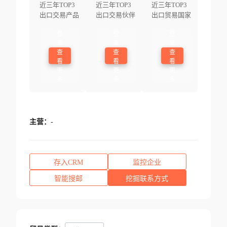
近三年TOP3
近三年TOP3
近三年TOP3
出口交易产品
出口交易伙伴
出口贸易国家
登
登
登
录
录
录
查
查
查
看
看
看
更
更
更
多
多
多
主营：
-
存入CRM
监控企业
智能搜邮
挖掘联系方式