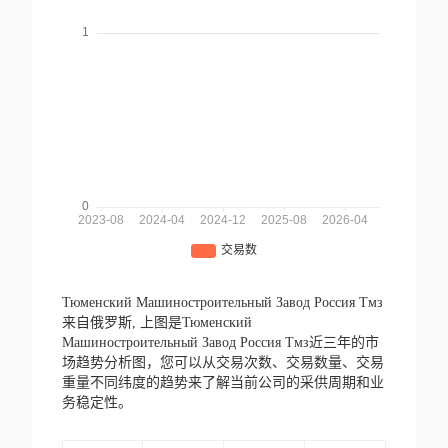
Тюменский Машиностроительный Завод Россия Тмз
来自俄罗斯,
上图是Тюменский
Машиностроительный Завод Россия Тмз近三年的市
场趋势分析图，您可以从交易次数、交易数量、交易
重量不同纬度的趋势来了解当前公司的采供周期和业
务稳定性。