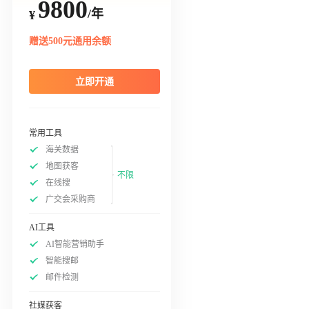
9800
/年
¥
赠送500元通用余额
立即开通
常用工具
海关数据
地图获客
不限
在线搜
广交会采购商
AI工具
AI智能营销助手
智能搜邮
邮件检测
社媒获客