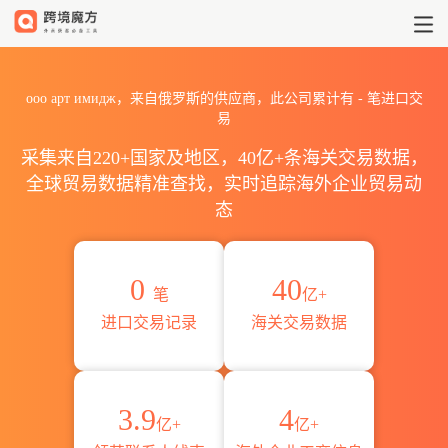
2026ооо арт имидж海关进
ооо арт имидж，来自俄罗斯的供应商，此公司累计有
-
笔进口交
易
采集来自220+国家及地区，40亿+条海关交易数据，
全球贸易数据精准查找，实时追踪海外企业贸易动
态
0
40
笔
亿+
进口交易记录
海关交易数据
3.9
4
亿+
亿+