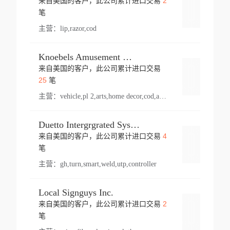
2
来自美国的客户，此公司累计进口交易
登录
笔
主营：
lip,razor,cod
Knoebels Amusement Resort
来自美国的客户，此公司累计进口交易
登录
25
笔
主营：
vehicle,pl 2,arts,home decor,cod,amusement ride,sea
Duetto Intergrgrated Systems Inc.
4
来自美国的客户，此公司累计进口交易
登录
笔
主营：
gh,turn,smart,weld,utp,controller
Local Signguys Inc.
2
来自美国的客户，此公司累计进口交易
登录
笔