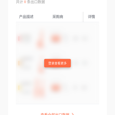
共计
0
条出口数据
产品描述
采购商
起运国/地区
详情
登录查看更多
查看全部出口数据