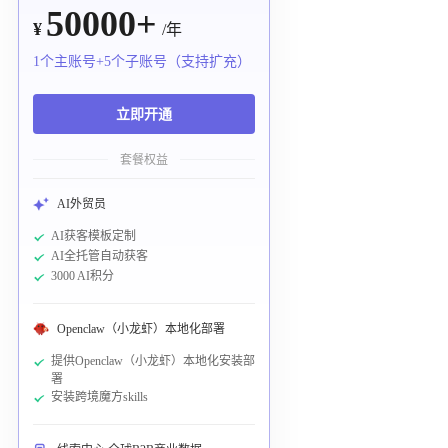
50000+
¥
/年
1个主账号+5个子账号（支持扩充）
立即开通
套餐权益
AI外贸员
AI获客模板定制
AI全托管自动获客
3000 AI积分
Openclaw（小龙虾）本地化部署
提供Openclaw（小龙虾）本地化安装部
署
安装跨境魔方skills