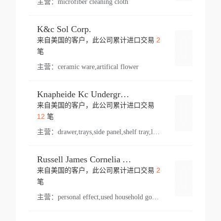
主营：
microfiber cleaning cloth
K&c Sol Corp.
2
来自美国的客户，此公司累计进口交易
登录
笔
主营：
ceramic ware,artifical flower
Knapheide Kc Underground
来自美国的客户，此公司累计进口交易
登录
12
笔
主营：
drawer,trays,side panel,shelf tray,lock drawer,panel,for vehicle,telescopic slide,drawer shelf,equipment,shelf,automotive part
Russell James Cornelia Arlington Va
2
来自美国的客户，此公司累计进口交易
登录
笔
主营：
personal effect,used household goods