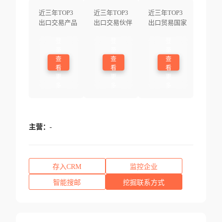
近三年TOP3
近三年TOP3
近三年TOP3
出口交易产品
出口交易伙伴
出口贸易国家
登
登
登
录
录
录
查
查
查
看
看
看
更
更
更
多
多
多
主营：
-
存入CRM
监控企业
智能搜邮
挖掘联系方式