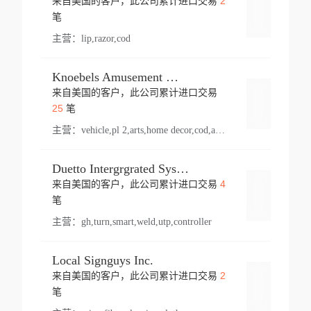
2
来自美国的客户，此公司累计进口交易
登录
笔
主营：
lip,razor,cod
Knoebels Amusement Resort
来自美国的客户，此公司累计进口交易
登录
25
笔
主营：
vehicle,pl 2,arts,home decor,cod,amusement ride,sea
Duetto Intergrgrated Systems Inc.
4
来自美国的客户，此公司累计进口交易
登录
笔
主营：
gh,turn,smart,weld,utp,controller
Local Signguys Inc.
2
来自美国的客户，此公司累计进口交易
登录
笔