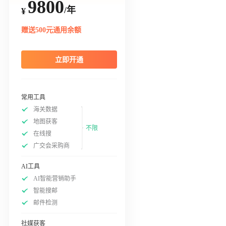
9800
/年
¥
赠送500元通用余额
立即开通
常用工具
海关数据
地图获客
不限
在线搜
广交会采购商
AI工具
AI智能营销助手
智能搜邮
邮件检测
社媒获客