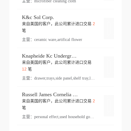
主营：
microfiber cleaning cloth
K&c Sol Corp.
2
来自美国的客户，此公司累计进口交易
登录
笔
主营：
ceramic ware,artifical flower
Knapheide Kc Underground
来自美国的客户，此公司累计进口交易
登录
12
笔
主营：
drawer,trays,side panel,shelf tray,lock drawer,panel,for vehicle,telescopic slide,drawer shelf,equipment,shelf,automotive part
Russell James Cornelia Arlington Va
2
来自美国的客户，此公司累计进口交易
登录
笔
主营：
personal effect,used household goods