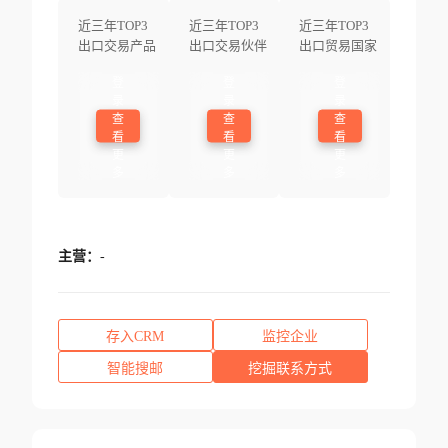
近三年TOP3
近三年TOP3
近三年TOP3
出口交易产品
出口交易伙伴
出口贸易国家
登
登
登
录
录
录
查
查
查
看
看
看
更
更
更
多
多
多
主营：
-
存入CRM
监控企业
智能搜邮
挖掘联系方式