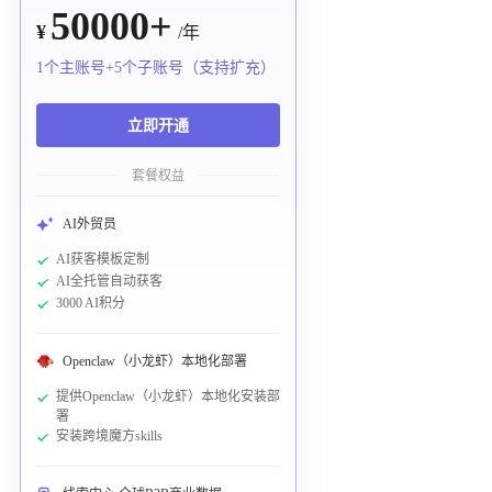
50000+
¥
/年
1个主账号+5个子账号（支持扩充）
立即开通
套餐权益
AI外贸员
AI获客模板定制
AI全托管自动获客
3000 AI积分
Openclaw（小龙虾）本地化部署
提供Openclaw（小龙虾）本地化安装部
署
安装跨境魔方skills