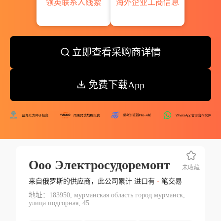
领英联系人线索
海外企业工商信息
立即查看采购商详情
免费下载App
Ооо Электросудоремонт
未收藏
来自俄罗斯的供应商，此公司累计 进口有
-
笔交易
地址：183950, мурманская область город мурманск,
улица подгорная, 45