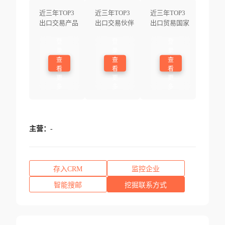
近三年TOP3
近三年TOP3
近三年TOP3
出口交易产品
出口交易伙伴
出口贸易国家
登
登
登
录
录
录
查
查
查
看
看
看
更
更
更
多
多
多
主营：
-
存入CRM
监控企业
智能搜邮
挖掘联系方式