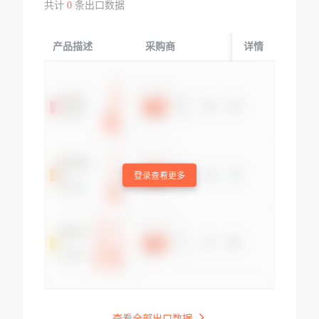
共计
0
条出口数据
产品描述
采购商
起运国/地区
详情
登录查看更多
查看全部出口数据