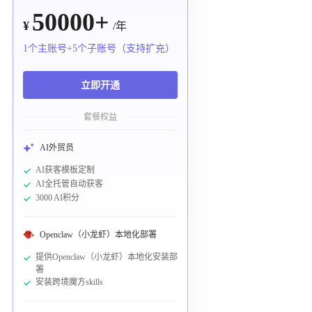
50000+
¥
/年
1个主账号+5个子账号（支持扩充）
立即开通
套餐权益
AI外贸员
AI获客模板定制
AI全托管自动获客
3000 AI积分
Openclaw（小龙虾）本地化部署
提供Openclaw（小龙虾）本地化安装部
署
安装跨境魔方skills