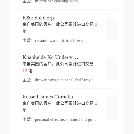
主营：
microfiber cleaning cloth
K&c Sol Corp.
2
来自美国的客户，此公司累计进口交易
登录
笔
主营：
ceramic ware,artifical flower
Knapheide Kc Underground
来自美国的客户，此公司累计进口交易
登录
12
笔
主营：
drawer,trays,side panel,shelf tray,lock drawer,panel,for vehicle,telescopic slide,drawer shelf,equipment,shelf,automotive part
Russell James Cornelia Arlington Va
2
来自美国的客户，此公司累计进口交易
登录
笔
主营：
personal effect,used household goods