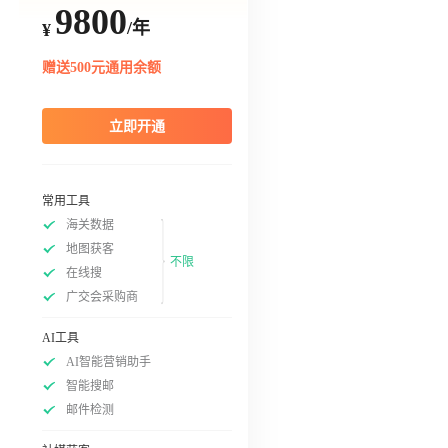
9800
/年
¥
赠送500元通用余额
立即开通
常用工具
海关数据
地图获客
不限
在线搜
广交会采购商
AI工具
AI智能营销助手
智能搜邮
邮件检测