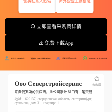
领英联系人线索
海外企业工商信息
立即查看采购商详情
免费下载App
Ооо Северстройсервис
未收藏
来自俄罗斯的供应商，此公司累计 进口有
-
笔交易
地址：620137, свердловская область, екатеринбург,
сулимова, дом 31, квартира 1