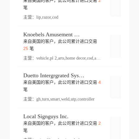
2
来自美国的客户，此公司累计进口交易
登录
笔
主营：
lip,razor,cod
Knoebels Amusement Resort
来自美国的客户，此公司累计进口交易
登录
25
笔
主营：
vehicle,pl 2,arts,home decor,cod,amusement ride,sea
Duetto Intergrgrated Systems Inc.
4
来自美国的客户，此公司累计进口交易
登录
笔
主营：
gh,turn,smart,weld,utp,controller
Local Signguys Inc.
2
来自美国的客户，此公司累计进口交易
登录
笔