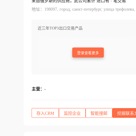
来自俄罗斯的供应商，此公司累计 进口有
-
笔交易
地址：198097, город, санкт-петербург, улица трефолева, 
近三年TOP3出口交易产品
登录查看更多
主营：
-
存入CRM
监控企业
智能搜邮
挖掘联系