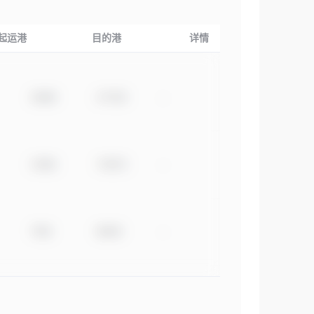
起运港
目的港
详情