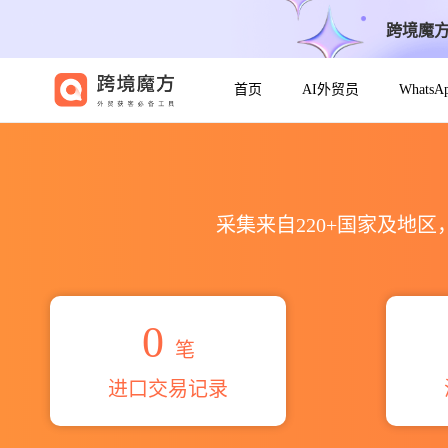
跨境魔
首页
AI外贸员
Whats
2026ооо тд бора海关进出口
采集来自220+国家及地
0
笔
进口交易记录