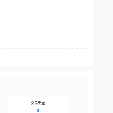
交易重量
0