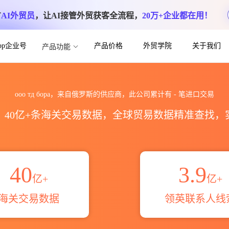
方
AI外贸员
，让AI接管外贸获客全流程，
20万+企业都在用！
App企业号
产品价格
外贸学院
关于我们
产品功能
数据统计_贸易概览_贸易区域伙伴_HS编码
ооо тд бора，来自俄罗斯的供应商，此公司累计有
-
笔进口交易
区，40亿+条海关交易数据，全球贸易数据精准查找
40
3.9
亿+
亿+
海关交易数据
领英联系人线