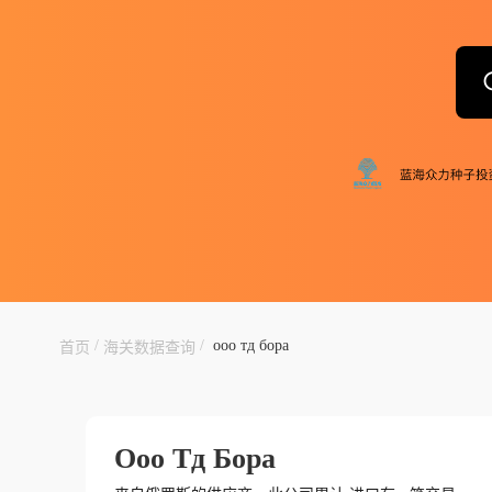
/
/
ооо тд бора
首页
海关数据查询
Ооо Тд Бора