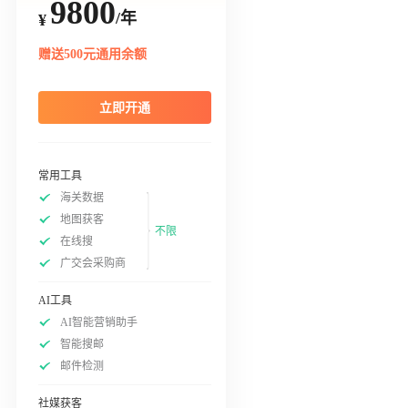
9800
/年
¥
赠送500元通用余额
立即开通
常用工具
海关数据
地图获客
不限
在线搜
广交会采购商
AI工具
AI智能营销助手
智能搜邮
邮件检测
社媒获客