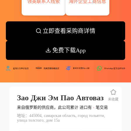
领英联系人线索
海外企业工商信息
立即查看采购商详情
免费下载App
Зао Джи Эм Пао Автоваз
未收藏
来自俄罗斯的供应商，此公司累计 进口有
-
笔交易
地址：445004, самарская область, город тольятти,
улица толстого, дом 15а