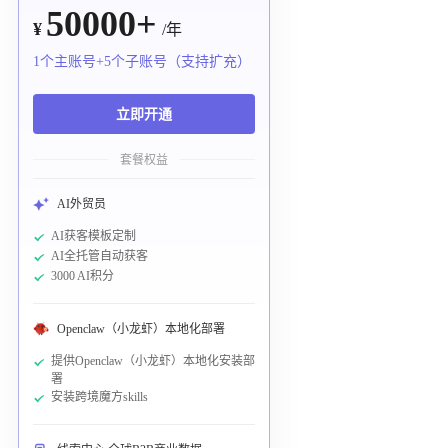
50000+
¥
/年
1个主账号+5个子账号（支持扩充）
立即开通
套餐权益
AI外贸员
AI获客模板定制
AI全托管自动获客
3000 AI积分
Openclaw（小龙虾）本地化部署
提供Openclaw（小龙虾）本地化安装部
署
安装跨境魔方skills