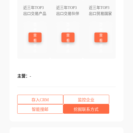
近三年TOP3
近三年TOP3
近三年TOP3
出口交易产品
出口交易伙伴
出口贸易国家
登
登
登
录
录
录
查
查
查
看
看
看
更
更
更
多
多
多
主营：
-
存入CRM
监控企业
智能搜邮
挖掘联系方式