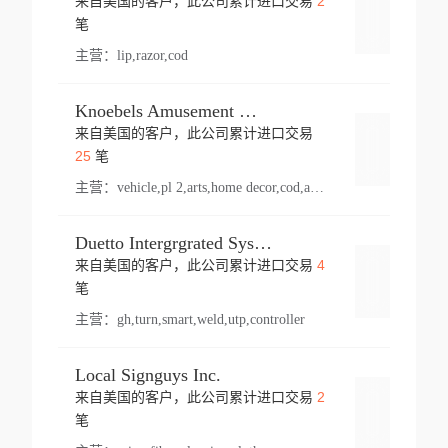
2
来自美国的客户，此公司累计进口交易
登录
笔
主营：
lip,razor,cod
Knoebels Amusement Resort
来自美国的客户，此公司累计进口交易
登录
25
笔
主营：
vehicle,pl 2,arts,home decor,cod,amusement ride,sea
Duetto Intergrgrated Systems Inc.
4
来自美国的客户，此公司累计进口交易
登录
笔
主营：
gh,turn,smart,weld,utp,controller
Local Signguys Inc.
2
来自美国的客户，此公司累计进口交易
登录
笔