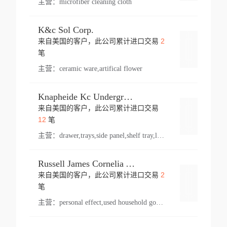
主营：
microfiber cleaning cloth
K&c Sol Corp.
2
来自美国的客户，此公司累计进口交易
登录
笔
主营：
ceramic ware,artifical flower
Knapheide Kc Underground
来自美国的客户，此公司累计进口交易
登录
12
笔
主营：
drawer,trays,side panel,shelf tray,lock drawer,panel,for vehicle,telescopic slide,drawer shelf,equipment,shelf,automotive part
Russell James Cornelia Arlington Va
2
来自美国的客户，此公司累计进口交易
登录
笔
主营：
personal effect,used household goods