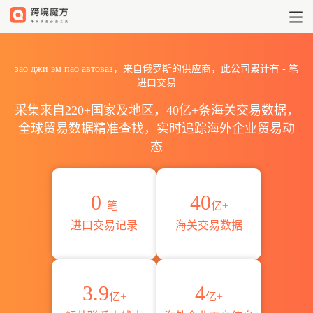
2026зао джи эм пао авт
зао джи эм пао автоваз，来自俄罗斯的供应商，此公司累计有
-
笔
进口交易
采集来自220+国家及地区，40亿+条海关交易数据，
全球贸易数据精准查找，实时追踪海外企业贸易动
态
0
40
笔
亿+
进口交易记录
海关交易数据
3.9
4
亿+
亿+