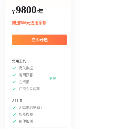
9800
/年
¥
赠送500元通用余额
立即开通
常用工具
海关数据
地图获客
不限
在线搜
广交会采购商
AI工具
AI智能营销助手
智能搜邮
邮件检测