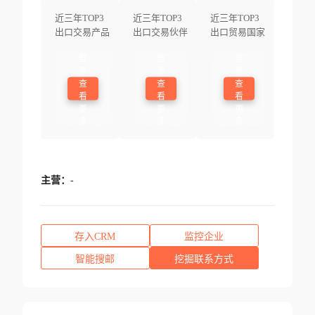
近三年TOP3
近三年TOP3
近三年TOP3
出口交易产品
出口交易伙伴
出口贸易国家
登
登
登
录
录
录
查
查
查
看
看
看
更
更
更
多
多
多
主营：
-
存入CRM
监控企业
智能搜邮
挖掘联系方式