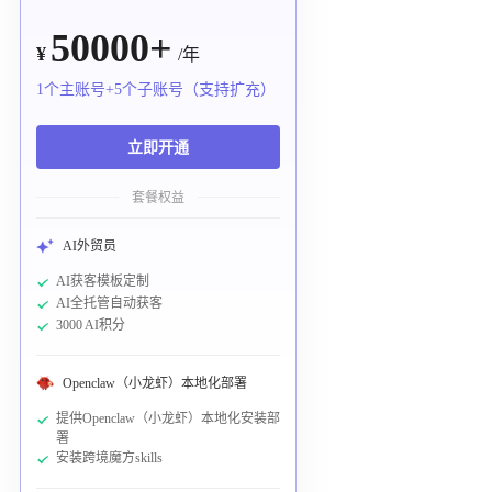
50000+
¥
/年
1个主账号+5个子账号（支持扩充）
立即开通
套餐权益
AI外贸员
AI获客模板定制
AI全托管自动获客
3000 AI积分
Openclaw（小龙虾）本地化部署
提供Openclaw（小龙虾）本地化安装部
署
安装跨境魔方skills