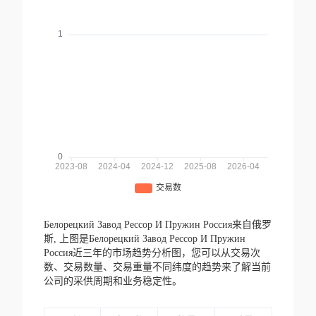
Белорецкий Завод Рессор И Пружин Россия来自俄罗
斯,
上图是Белорецкий Завод Рессор И Пружин
Россия近三年的市场趋势分析图，您可以从交易次
数、交易数量、交易重量不同纬度的趋势来了解当前
公司的采供周期和业务稳定性。