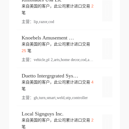
2
来自美国的客户，此公司累计进口交易
登录
笔
主营：
lip,razor,cod
Knoebels Amusement Resort
来自美国的客户，此公司累计进口交易
登录
25
笔
主营：
vehicle,pl 2,arts,home decor,cod,amusement ride,sea
Duetto Intergrgrated Systems Inc.
4
来自美国的客户，此公司累计进口交易
登录
笔
主营：
gh,turn,smart,weld,utp,controller
Local Signguys Inc.
2
来自美国的客户，此公司累计进口交易
登录
笔