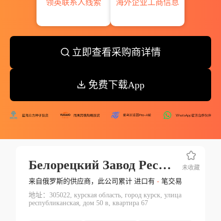
领英联系人线索
海外企业工商信息
立即查看采购商详情
免费下载App
Белорецкий Завод Рессор И Пружин Россия
未收藏
来自俄罗斯的供应商，此公司累计 进口有
-
笔交易
地址：305022, курская область, город курск, улица
республиканская, дом 50 в, квартира 67