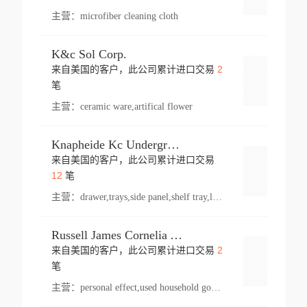
主营：
microfiber cleaning cloth
K&c Sol Corp.
2
来自美国的客户，此公司累计进口交易
登录
笔
主营：
ceramic ware,artifical flower
Knapheide Kc Underground
来自美国的客户，此公司累计进口交易
登录
12
笔
主营：
drawer,trays,side panel,shelf tray,lock drawer,panel,for vehicle,telescopic slide,drawer shelf,equipment,shelf,automotive part
Russell James Cornelia Arlington Va
2
来自美国的客户，此公司累计进口交易
登录
笔
主营：
personal effect,used household goods