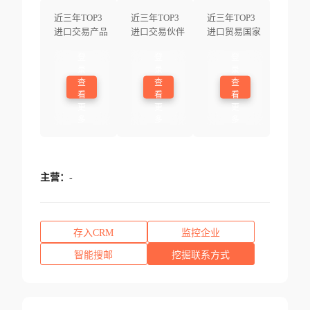
近三年TOP3
近三年TOP3
近三年TOP3
进口交易产品
进口交易伙伴
进口贸易国家
登
登
登
录
录
录
查
查
查
看
看
看
更
更
更
多
多
多
主营：
-
存入CRM
监控企业
智能搜邮
挖掘联系方式