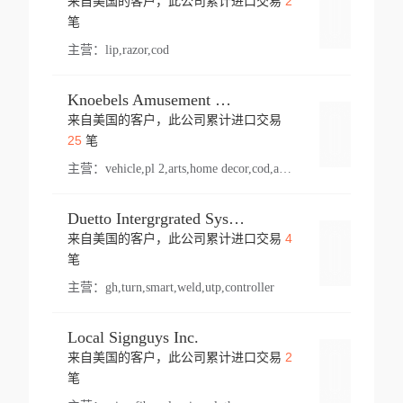
2
来自美国的客户，此公司累计进口交易
登录
笔
主营：
lip,razor,cod
Knoebels Amusement Resort
来自美国的客户，此公司累计进口交易
登录
25
笔
主营：
vehicle,pl 2,arts,home decor,cod,amusement ride,sea
Duetto Intergrgrated Systems Inc.
4
来自美国的客户，此公司累计进口交易
登录
笔
主营：
gh,turn,smart,weld,utp,controller
Local Signguys Inc.
2
来自美国的客户，此公司累计进口交易
登录
笔