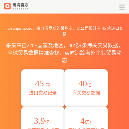
2026тсм карачарово海关
тсм карачарово，来自俄罗斯的采购商，此公司累计有
45
笔进口交
易
采集来自220+国家及地区，40亿+条海关交易数据，
全球贸易数据精准查找，实时追踪海外企业贸易动
态
45
40
笔
亿+
进口交易记录
海关交易数据
3.9
4
亿+
亿+