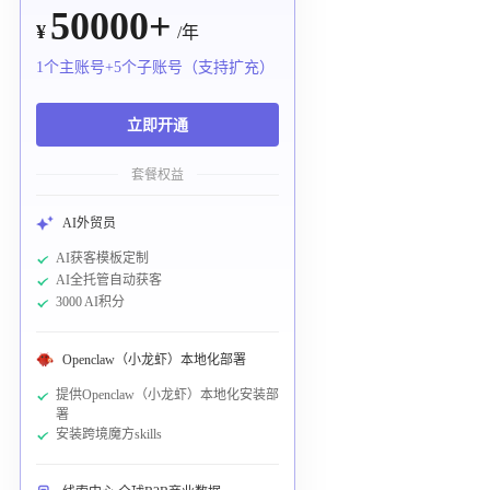
50000+
¥
/年
1个主账号+5个子账号（支持扩充）
立即开通
套餐权益
AI外贸员
AI获客模板定制
AI全托管自动获客
3000 AI积分
Openclaw（小龙虾）本地化部署
提供Openclaw（小龙虾）本地化安装部
署
安装跨境魔方skills