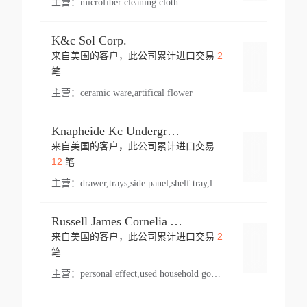
主营：
microfiber cleaning cloth
K&c Sol Corp.
2
来自美国的客户，此公司累计进口交易
登录
笔
主营：
ceramic ware,artifical flower
Knapheide Kc Underground
来自美国的客户，此公司累计进口交易
登录
12
笔
主营：
drawer,trays,side panel,shelf tray,lock drawer,panel,for vehicle,telescopic slide,drawer shelf,equipment,shelf,automotive part
Russell James Cornelia Arlington Va
2
来自美国的客户，此公司累计进口交易
登录
笔
主营：
personal effect,used household goods