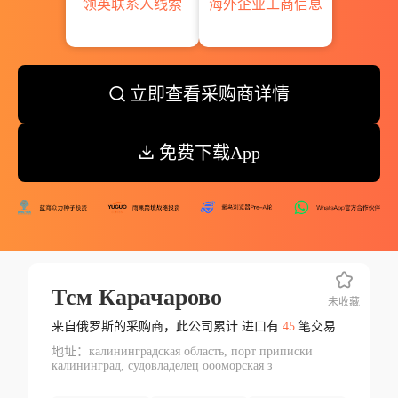
领英联系人线索
海外企业工商信息
立即查看采购商详情
免费下载App
Тсм Карачарово
未收藏
来自俄罗斯的采购商，此公司累计 进口有
45
笔交易
地址：калининградская область, порт приписки
калининград, судовладелец оооморская з