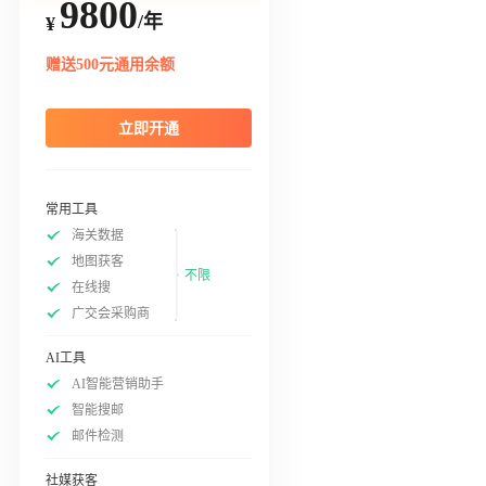
9800
/年
¥
赠送500元通用余额
立即开通
常用工具
海关数据
地图获客
不限
在线搜
广交会采购商
AI工具
AI智能营销助手
智能搜邮
邮件检测
社媒获客