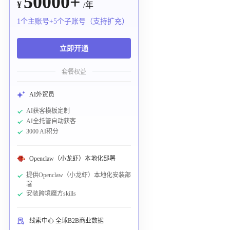
50000+
¥
/年
1个主账号+5个子账号（支持扩充）
立即开通
套餐权益
AI外贸员
AI获客模板定制
AI全托管自动获客
3000 AI积分
Openclaw（小龙虾）本地化部署
提供Openclaw（小龙虾）本地化安装部
署
安装跨境魔方skills
线索中心 全球B2B商业数据