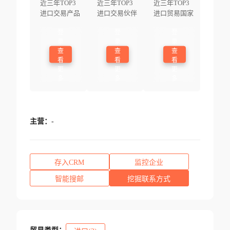
近三年TOP3
近三年TOP3
近三年TOP3
进口交易产品
进口交易伙伴
进口贸易国家
登
登
登
录
录
录
查
查
查
看
看
看
更
更
更
多
多
多
主营：
-
存入CRM
监控企业
智能搜邮
挖掘联系方式