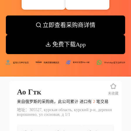
立即查看采购商详情
免费下载App
Ао Гтк
未收藏
来自俄罗斯的采购商，此公司累计 进口有
2
笔交易
地址：305527, курская область, курский р-н, деревня
ворошнево, ул сосновая, д 1/1