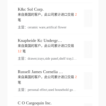
K&c Sol Corp.
2
来自美国的客户，此公司累计进口交易
登录
笔
主营：
ceramic ware,artifical flower
Knapheide Kc Underground
来自美国的客户，此公司累计进口交易
登录
12
笔
主营：
drawer,trays,side panel,shelf tray,lock drawer,panel,for vehicle,telescopic slide,drawer shelf,equipment,shelf,automotive part
Russell James Cornelia Arlington Va
2
来自美国的客户，此公司累计进口交易
登录
笔
主营：
personal effect,used household goods
C O Cargoquin Inc.