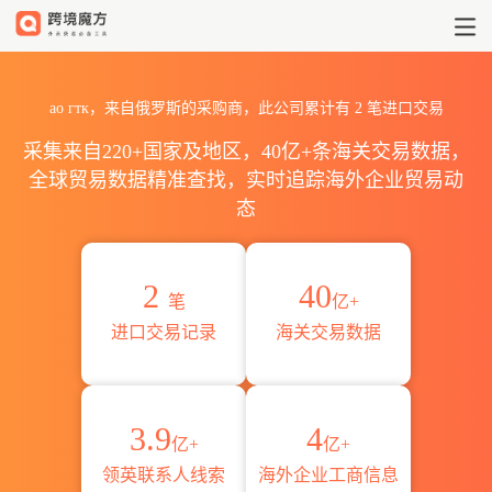
2026ао гтк海关进出口数据统计
ао гтк，来自俄罗斯的采购商，此公司累计有
2
笔进口交易
采集来自220+国家及地区，40亿+条海关交易数据，
全球贸易数据精准查找，实时追踪海外企业贸易动
态
2
40
笔
亿+
进口交易记录
海关交易数据
3.9
4
亿+
亿+
领英联系人线索
海外企业工商信息