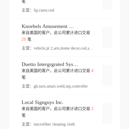
笔
主营：
lip,razor,cod
Knoebels Amusement Resort
来自美国的客户，此公司累计进口交易
登录
25
笔
主营：
vehicle,pl 2,arts,home decor,cod,amusement ride,sea
Duetto Intergrgrated Systems Inc.
4
来自美国的客户，此公司累计进口交易
登录
笔
主营：
gh,turn,smart,weld,utp,controller
Local Signguys Inc.
2
来自美国的客户，此公司累计进口交易
登录
笔
主营：
microfiber cleaning cloth