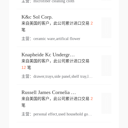
主营：
microfiber cleaning cloth
K&c Sol Corp.
2
来自美国的客户，此公司累计进口交易
登录
笔
主营：
ceramic ware,artifical flower
Knapheide Kc Underground
来自美国的客户，此公司累计进口交易
登录
12
笔
主营：
drawer,trays,side panel,shelf tray,lock drawer,panel,for vehicle,telescopic slide,drawer shelf,equipment,shelf,automotive part
Russell James Cornelia Arlington Va
2
来自美国的客户，此公司累计进口交易
登录
笔
主营：
personal effect,used household goods