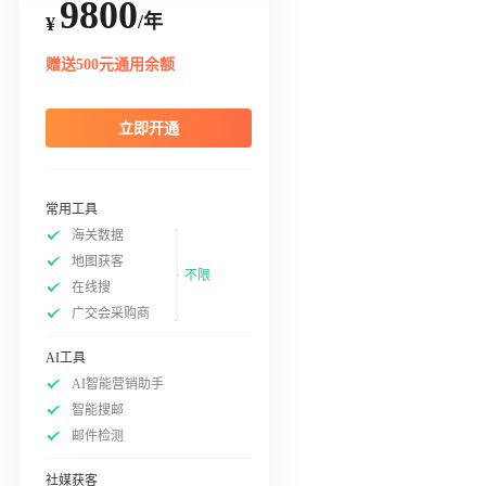
9800
/年
¥
赠送500元通用余额
立即开通
常用工具
海关数据
地图获客
不限
在线搜
广交会采购商
AI工具
AI智能营销助手
智能搜邮
邮件检测
社媒获客