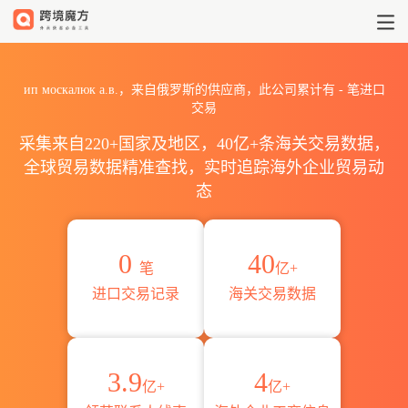
2026ип москалюк а.в.海
ип москалюк а.в.，来自俄罗斯的供应商，此公司累计有
-
笔进口
交易
采集来自220+国家及地区，40亿+条海关交易数据，
全球贸易数据精准查找，实时追踪海外企业贸易动
态
0
40
笔
亿+
进口交易记录
海关交易数据
3.9
4
亿+
亿+