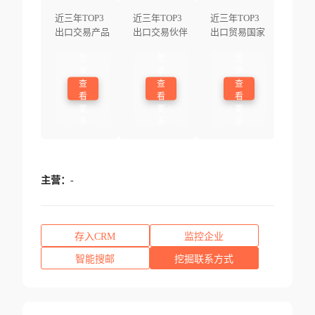
近三年TOP3
近三年TOP3
近三年TOP3
出口交易产品
出口交易伙伴
出口贸易国家
登
登
登
录
录
录
查
查
查
看
看
看
更
更
更
多
多
多
主营：
-
存入CRM
监控企业
智能搜邮
挖掘联系方式