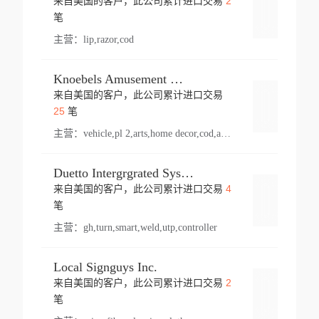
2
来自美国的客户，此公司累计进口交易
登录
笔
主营：
lip,razor,cod
Knoebels Amusement Resort
来自美国的客户，此公司累计进口交易
登录
25
笔
主营：
vehicle,pl 2,arts,home decor,cod,amusement ride,sea
Duetto Intergrgrated Systems Inc.
4
来自美国的客户，此公司累计进口交易
登录
笔
主营：
gh,turn,smart,weld,utp,controller
Local Signguys Inc.
2
来自美国的客户，此公司累计进口交易
登录
笔