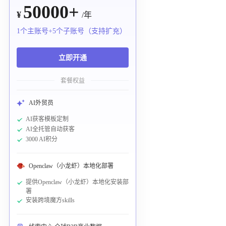
50000+
¥
/年
1个主账号+5个子账号（支持扩充）
立即开通
套餐权益
AI外贸员
AI获客模板定制
AI全托管自动获客
3000 AI积分
Openclaw（小龙虾）本地化部署
提供Openclaw（小龙虾）本地化安装部
署
安装跨境魔方skills