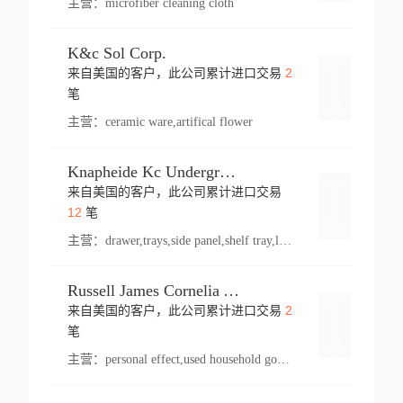
主营：
microfiber cleaning cloth
K&c Sol Corp.
2
来自美国的客户，此公司累计进口交易
登录
笔
主营：
ceramic ware,artifical flower
Knapheide Kc Underground
来自美国的客户，此公司累计进口交易
登录
12
笔
主营：
drawer,trays,side panel,shelf tray,lock drawer,panel,for vehicle,telescopic slide,drawer shelf,equipment,shelf,automotive part
Russell James Cornelia Arlington Va
2
来自美国的客户，此公司累计进口交易
登录
笔
主营：
personal effect,used household goods