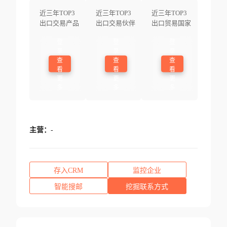
近三年TOP3
近三年TOP3
近三年TOP3
出口交易产品
出口交易伙伴
出口贸易国家
登
登
登
录
录
录
查
查
查
看
看
看
更
更
更
多
多
多
主营：
-
存入CRM
监控企业
智能搜邮
挖掘联系方式