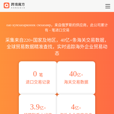
2026оао кумзаоарконик 
оао кумзаоарконик смзаоамр，来自俄罗斯的供应商，此公司累计
有
-
笔进口交易
采集来自220+国家及地区，40亿+条海关交易数据，
全球贸易数据精准查找，实时追踪海外企业贸易动
态
0
40
笔
亿+
进口交易记录
海关交易数据
3.9
4
亿+
亿+