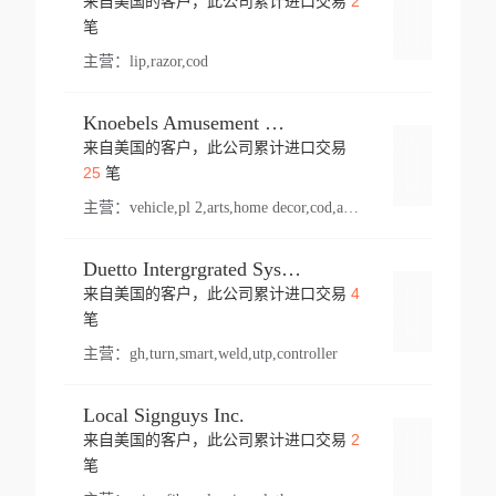
2
来自美国的客户，此公司累计进口交易
登录
笔
主营：
lip,razor,cod
Knoebels Amusement Resort
来自美国的客户，此公司累计进口交易
登录
25
笔
主营：
vehicle,pl 2,arts,home decor,cod,amusement ride,sea
Duetto Intergrgrated Systems Inc.
4
来自美国的客户，此公司累计进口交易
登录
笔
主营：
gh,turn,smart,weld,utp,controller
Local Signguys Inc.
2
来自美国的客户，此公司累计进口交易
登录
笔