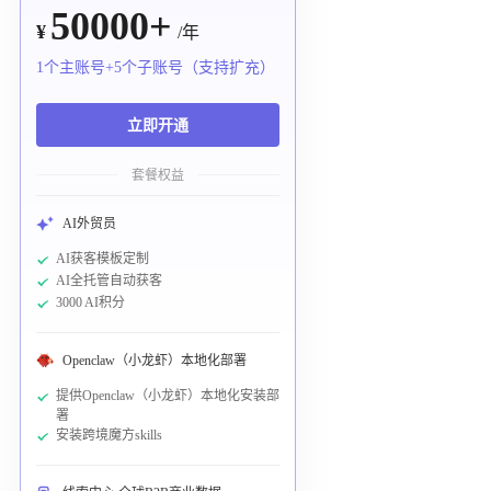
50000+
¥
/年
1个主账号+5个子账号（支持扩充）
立即开通
套餐权益
AI外贸员
AI获客模板定制
AI全托管自动获客
3000 AI积分
Openclaw（小龙虾）本地化部署
提供Openclaw（小龙虾）本地化安装部
署
安装跨境魔方skills