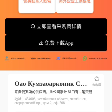
领英联系人线索
海外企业工商信息
立即查看采购商详情
免费下载App
Оао Кумзаоарконик Смзаоамр
未收藏
来自俄罗斯的供应商，此公司累计 进口有
-
笔交易
地址：454008, челябинская область, челябинск,
свердловский пр., дом 2, оф. 508