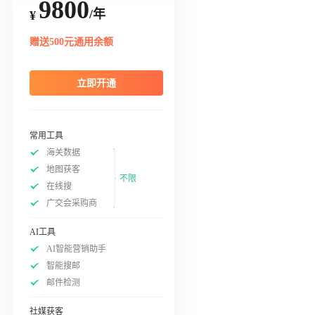
9800
/年
¥
赠送500元通用余额
立即开通
常用工具
海关数据
地图获客
不限
在线搜
广交会采购商
AI工具
AI智能营销助手
智能搜邮
邮件检测
社媒获客