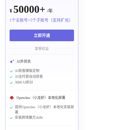
50000+
¥
/年
1个主账号+5个子账号（支持扩充）
立即开通
套餐权益
AI外贸员
AI获客模板定制
AI全托管自动获客
3000 AI积分
Openclaw（小龙虾）本地化部署
提供Openclaw（小龙虾）本地化安装部
署
安装跨境魔方skills