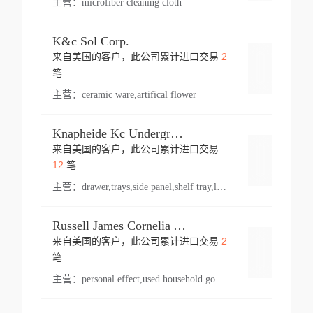
主营：
microfiber cleaning cloth
K&c Sol Corp.
2
来自美国的客户，此公司累计进口交易
登录
笔
主营：
ceramic ware,artifical flower
Knapheide Kc Underground
来自美国的客户，此公司累计进口交易
登录
12
笔
主营：
drawer,trays,side panel,shelf tray,lock drawer,panel,for vehicle,telescopic slide,drawer shelf,equipment,shelf,automotive part
Russell James Cornelia Arlington Va
2
来自美国的客户，此公司累计进口交易
登录
笔
主营：
personal effect,used household goods