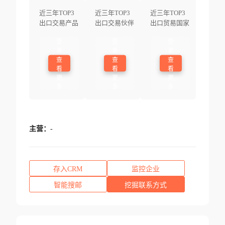
近三年TOP3
近三年TOP3
近三年TOP3
出口交易产品
出口交易伙伴
出口贸易国家
登
登
登
录
录
录
查
查
查
看
看
看
更
更
更
多
多
多
主营：
-
存入CRM
监控企业
智能搜邮
挖掘联系方式