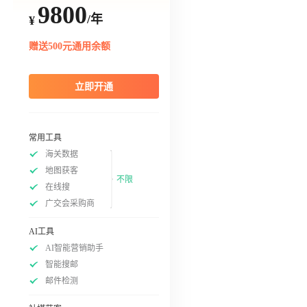
9800
/年
¥
赠送500元通用余额
立即开通
常用工具
海关数据
地图获客
不限
在线搜
广交会采购商
AI工具
AI智能营销助手
智能搜邮
邮件检测