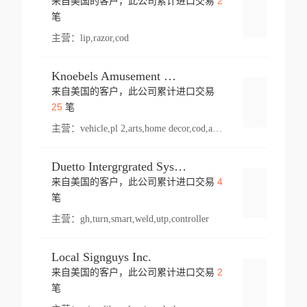
2
来自美国的客户，此公司累计进口交易
登录
笔
主营：
lip,razor,cod
Knoebels Amusement Resort
来自美国的客户，此公司累计进口交易
登录
25
笔
主营：
vehicle,pl 2,arts,home decor,cod,amusement ride,sea
Duetto Intergrgrated Systems Inc.
4
来自美国的客户，此公司累计进口交易
登录
笔
主营：
gh,turn,smart,weld,utp,controller
Local Signguys Inc.
2
来自美国的客户，此公司累计进口交易
登录
笔