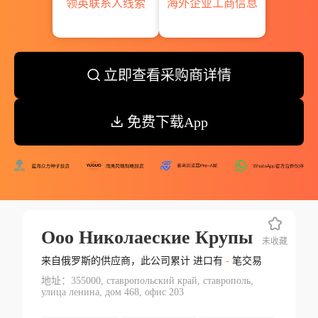
领英联系人线索
海外企业工商信息
立即查看采购商详情
免费下载App
Ооо Николаеские Крупы
未收藏
来自俄罗斯的供应商，此公司累计 进口有
-
笔交易
地址：355000, ставропольский край, ставрополь,
улица ленина, дом 468, офис 203