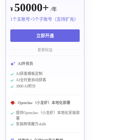
50000+
¥
/年
1个主账号+5个子账号（支持扩充）
立即开通
套餐权益
AI外贸员
AI获客模板定制
AI全托管自动获客
3000 AI积分
Openclaw（小龙虾）本地化部署
提供Openclaw（小龙虾）本地化安装部
署
安装跨境魔方skills