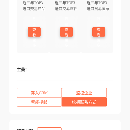
近三年TOP3
近三年TOP3
近三年TOP3
进口交易产品
进口交易伙伴
进口贸易国家
登
登
登
录
录
录
查
查
查
看
看
看
更
更
更
多
多
多
主营：
-
存入CRM
监控企业
智能搜邮
挖掘联系方式