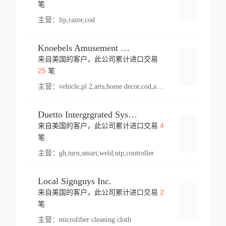
登录
笔
主营：
lip,razor,cod
Knoebels Amusement Resort
来自美国的客户，此公司累计进口交易
登录
25
笔
主营：
vehicle,pl 2,arts,home decor,cod,amusement ride,sea
Duetto Intergrgrated Systems Inc.
4
来自美国的客户，此公司累计进口交易
登录
笔
主营：
gh,turn,smart,weld,utp,controller
Local Signguys Inc.
2
来自美国的客户，此公司累计进口交易
登录
笔
主营：
microfiber cleaning cloth