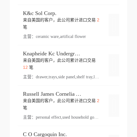
K&c Sol Corp.
2
来自美国的客户，此公司累计进口交易
登录
笔
主营：
ceramic ware,artifical flower
Knapheide Kc Underground
来自美国的客户，此公司累计进口交易
登录
12
笔
主营：
drawer,trays,side panel,shelf tray,lock drawer,panel,for vehicle,telescopic slide,drawer shelf,equipment,shelf,automotive part
Russell James Cornelia Arlington Va
2
来自美国的客户，此公司累计进口交易
登录
笔
主营：
personal effect,used household goods
C O Cargoquin Inc.