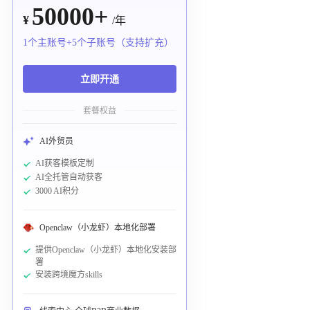
50000+
¥
/年
1个主账号+5个子账号（支持扩充）
立即开通
套餐权益
AI外贸员
AI获客模板定制
AI全托管自动获客
3000 AI积分
Openclaw（小龙虾）本地化部署
提供Openclaw（小龙虾）本地化安装部
署
安装跨境魔方skills