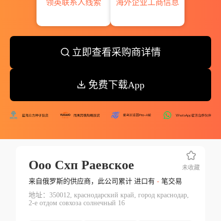
领英联系人线索
海外企业工商信息
立即查看采购商详情
免费下载App
Ооо Схп Раевское
未收藏
来自俄罗斯的供应商，此公司累计 进口有
-
笔交易
地址：350012, краснодарский край, город краснодар,
2-е отдом совхоза солнечный 16