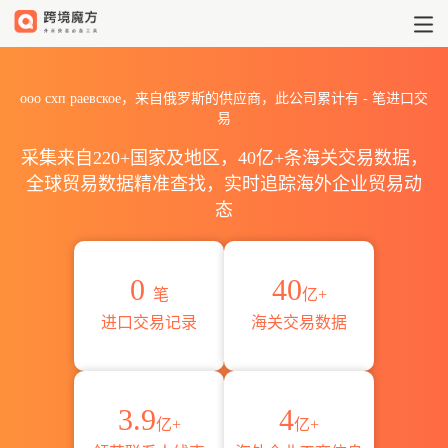
2026ооо схп раевское海
ооо схп раевское，来自俄罗斯的供应商，此公司累计有
-
笔进口交
易
采集来自220+国家及地区，40亿+条海关交易数据，
全球贸易数据精准查找，实时追踪海外企业贸易动
态
0
40
笔
亿+
进口交易记录
海关交易数据
3.9
4
亿+
亿+