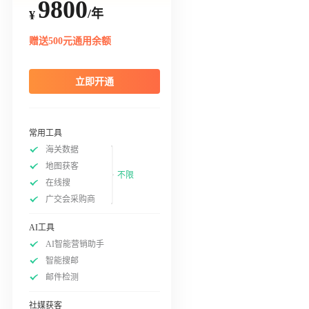
9800
/年
¥
赠送500元通用余额
立即开通
常用工具
海关数据
地图获客
不限
在线搜
广交会采购商
AI工具
AI智能营销助手
智能搜邮
邮件检测
社媒获客