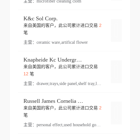
主营：
microfiber cleaning cloth
K&c Sol Corp.
2
来自美国的客户，此公司累计进口交易
登录
笔
主营：
ceramic ware,artifical flower
Knapheide Kc Underground
来自美国的客户，此公司累计进口交易
登录
12
笔
主营：
drawer,trays,side panel,shelf tray,lock drawer,panel,for vehicle,telescopic slide,drawer shelf,equipment,shelf,automotive part
Russell James Cornelia Arlington Va
2
来自美国的客户，此公司累计进口交易
登录
笔
主营：
personal effect,used household goods