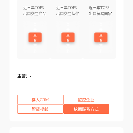
近三年TOP3
近三年TOP3
近三年TOP3
出口交易产品
出口交易伙伴
出口贸易国家
登
登
登
录
录
录
查
查
查
看
看
看
更
更
更
多
多
多
主营：
-
存入CRM
监控企业
智能搜邮
挖掘联系方式