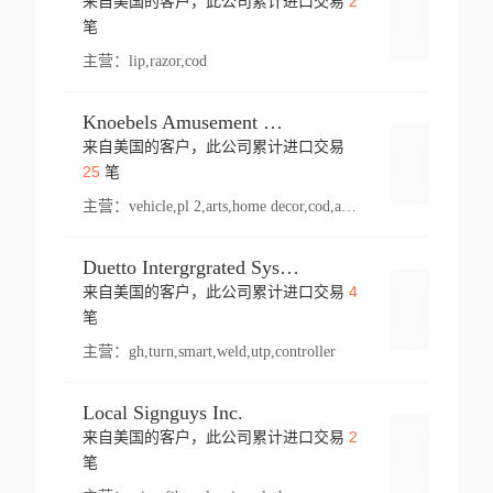
2
来自美国的客户，此公司累计进口交易
登录
笔
主营：
lip,razor,cod
Knoebels Amusement Resort
来自美国的客户，此公司累计进口交易
登录
25
笔
主营：
vehicle,pl 2,arts,home decor,cod,amusement ride,sea
Duetto Intergrgrated Systems Inc.
4
来自美国的客户，此公司累计进口交易
登录
笔
主营：
gh,turn,smart,weld,utp,controller
Local Signguys Inc.
2
来自美国的客户，此公司累计进口交易
登录
笔