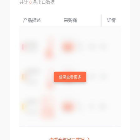
共计
0
条出口数据
产品描述
采购商
起运国/地区
详情
登录查看更多
查看全部出口数据