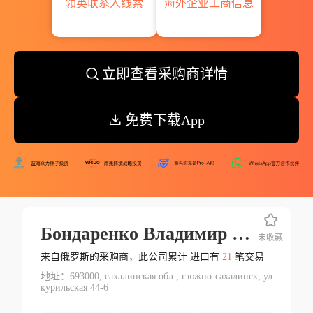
领英联系人线索
海外企业工商信息
立即查看采购商详情
免费下载App
Бондаренко Владимир Дмитриевич
未收藏
来自俄罗斯的采购商，此公司累计 进口有
21
笔交易
地址：693000, сахалинская обл., г.южно-сахалинск, ул
курильская 44-6