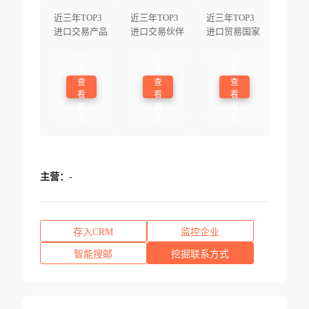
近三年TOP3
近三年TOP3
近三年TOP3
进口交易产品
进口交易伙伴
进口贸易国家
登
登
登
录
录
录
查
查
查
看
看
看
更
更
更
多
多
多
主营：
-
存入CRM
监控企业
智能搜邮
挖掘联系方式