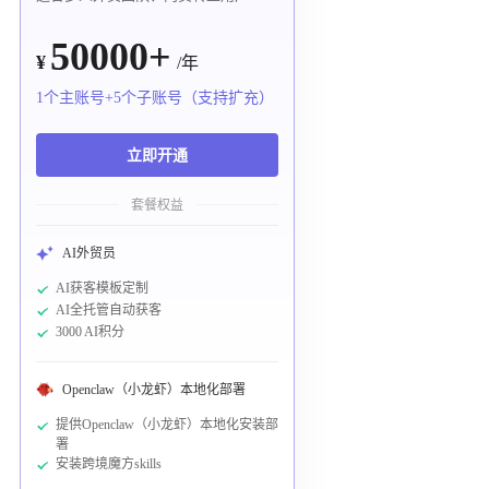
50000+
¥
/年
1个主账号+5个子账号（支持扩充）
立即开通
套餐权益
AI外贸员
AI获客模板定制
AI全托管自动获客
3000 AI积分
Openclaw（小龙虾）本地化部署
提供Openclaw（小龙虾）本地化安装部
署
安装跨境魔方skills