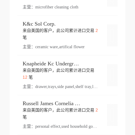
主营：
microfiber cleaning cloth
K&c Sol Corp.
2
来自美国的客户，此公司累计进口交易
登录
笔
主营：
ceramic ware,artifical flower
Knapheide Kc Underground
来自美国的客户，此公司累计进口交易
登录
12
笔
主营：
drawer,trays,side panel,shelf tray,lock drawer,panel,for vehicle,telescopic slide,drawer shelf,equipment,shelf,automotive part
Russell James Cornelia Arlington Va
2
来自美国的客户，此公司累计进口交易
登录
笔
主营：
personal effect,used household goods