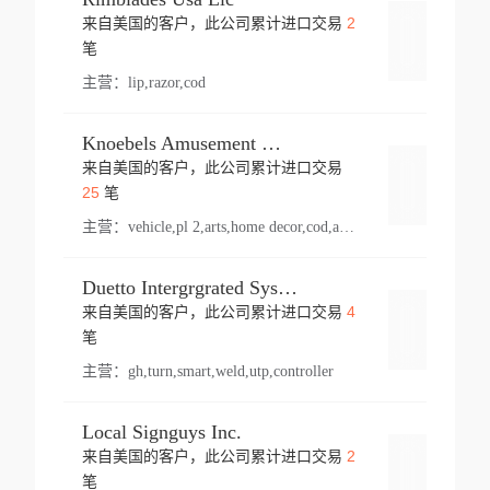
2
来自美国的客户，此公司累计进口交易
登录
笔
主营：
lip,razor,cod
Knoebels Amusement Resort
来自美国的客户，此公司累计进口交易
登录
25
笔
主营：
vehicle,pl 2,arts,home decor,cod,amusement ride,sea
Duetto Intergrgrated Systems Inc.
4
来自美国的客户，此公司累计进口交易
登录
笔
主营：
gh,turn,smart,weld,utp,controller
Local Signguys Inc.
2
来自美国的客户，此公司累计进口交易
登录
笔