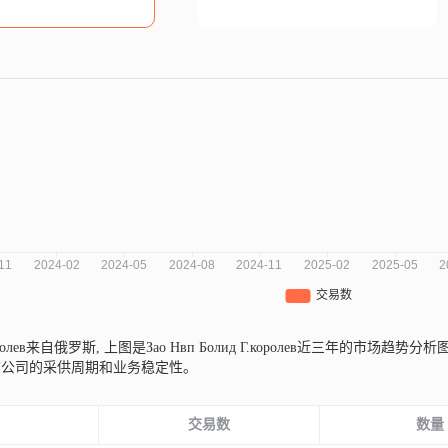
.королев来自俄罗斯,
上图是Зао Нвп Болид Г.королев近三年的市
前公司的采供周期和业务稳定性。
份
交易数
数量