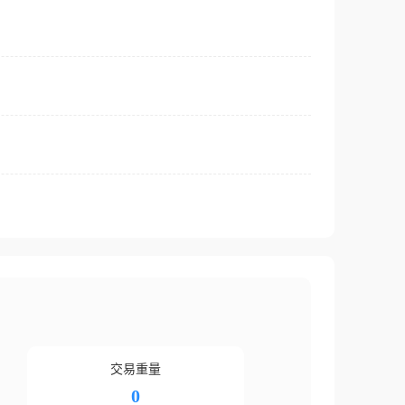
交易重量
0