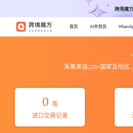
跨境魔
首页
AI外贸员
Whats
2026зао нвп болид г.ко
采集来自220+国家及地
0
笔
进口交易记录