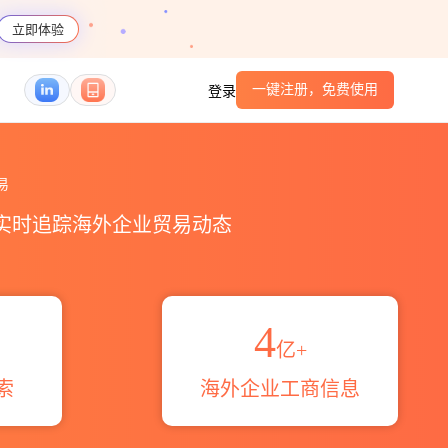
立即体验
一键注册，免费使用
登录
区域伙伴_HS编码港口_跨境魔方
易
，实时追踪海外企业贸易动态
4
亿+
索
海外企业工商信息