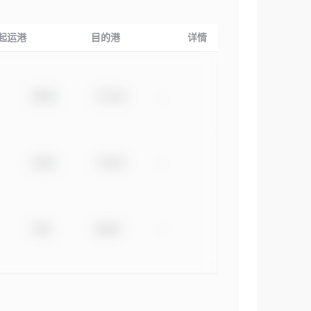
起运港
目的港
详情