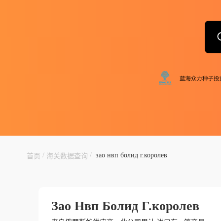
/
/
зао нвп болид г.королев
首页
海关数据查询
Зао Нвп Болид Г.королев