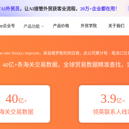
方
AI外贸员
，让AI接管外贸获客全流程，
20万+企业都在用！
App企业号
产品价格
外贸学院
关于我们
产品功能
ролев海关进出口数据统计_贸易概览_贸易
зао нвп болид г.королев，来自俄罗斯的供应商，此公司累计有
-
笔进口交
区，40亿+条海关交易数据，全球贸易数据精准查找
40
3.9
亿+
亿+
海关交易数据
领英联系人线