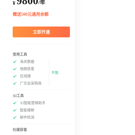
9800
/年
¥
赠送500元通用余额
立即开通
常用工具
海关数据
地图获客
不限
在线搜
广交会采购商
AI工具
AI智能营销助手
智能搜邮
邮件检测
社媒获客