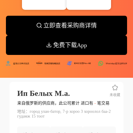
立即查看采购商详情
免费下载App
Ип Белых М.а.
未收藏
来自俄罗斯的供应商，此公司累计 进口有
-
笔交易
地址：город улан-батор, 7-р хороо 3 хороолол баа-2
гудамж 15 тоот