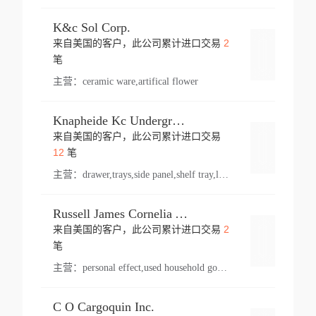
K&c Sol Corp.
2
来自美国的客户，此公司累计进口交易
登录
笔
主营：
ceramic ware,artifical flower
Knapheide Kc Underground
来自美国的客户，此公司累计进口交易
登录
12
笔
主营：
drawer,trays,side panel,shelf tray,lock drawer,panel,for vehicle,telescopic slide,drawer shelf,equipment,shelf,automotive part
Russell James Cornelia Arlington Va
2
来自美国的客户，此公司累计进口交易
登录
笔
主营：
personal effect,used household goods
C O Cargoquin Inc.