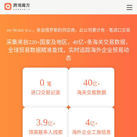
2026ип белых м.а.海关进
ип белых м.а.，来自俄罗斯的供应商，此公司累计有
-
笔进口交易
采集来自220+国家及地区，40亿+条海关交易数据，
全球贸易数据精准查找，实时追踪海外企业贸易动
态
0
40
笔
亿+
进口交易记录
海关交易数据
3.9
4
亿+
亿+
领英联系人线索
海外企业工商信息