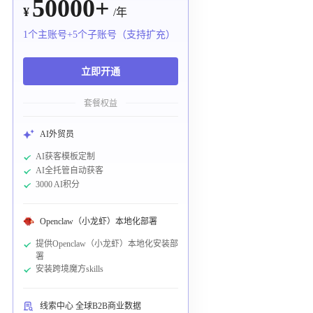
50000+
¥
/年
1个主账号+5个子账号（支持扩充）
立即开通
套餐权益
AI外贸员
AI获客模板定制
AI全托管自动获客
3000 AI积分
Openclaw（小龙虾）本地化部署
提供Openclaw（小龙虾）本地化安装部
署
安装跨境魔方skills
线索中心 全球B2B商业数据