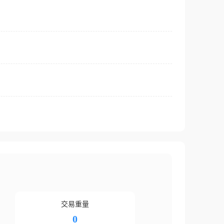
交易重量
0