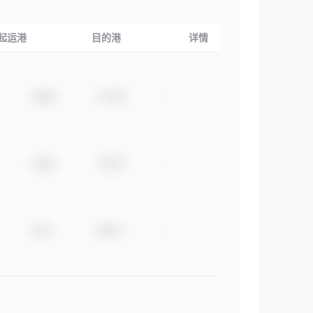
起运港
目的港
详情