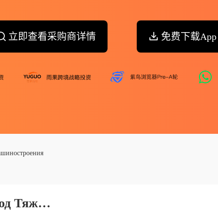
立即查看采购商详情
免费下载App
машиностроения
Оао По Изтм Иркутский Завод Тяжелого Машиностроения