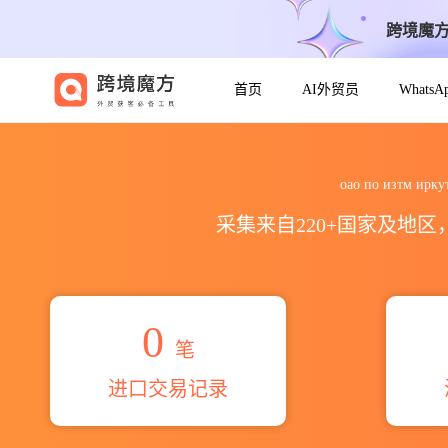
跨境魔
首页
AI外贸员
Whats
2026оао по изтм иркутски
оао по изтм 
采集来自220+国家及地
0
笔
进口交易记录