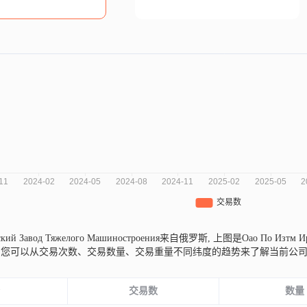
тский Завод Тяжелого Машиностроения来自俄罗斯,
上图是Оао По Изтм Ир
，您可以从交易次数、交易数量、交易重量不同纬度的趋势来了解当前公
份
交易数
数量