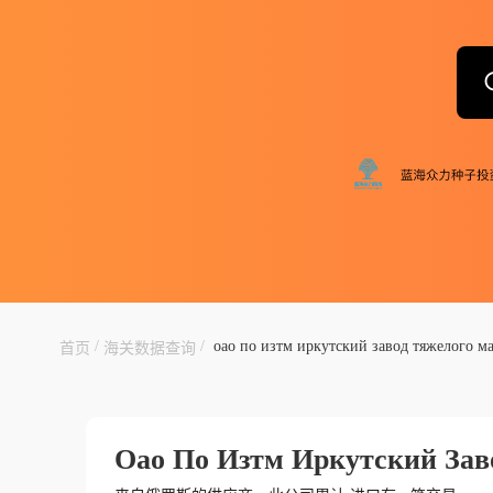
/
/
оао по изтм иркутский завод тяжелого 
首页
海关数据查询