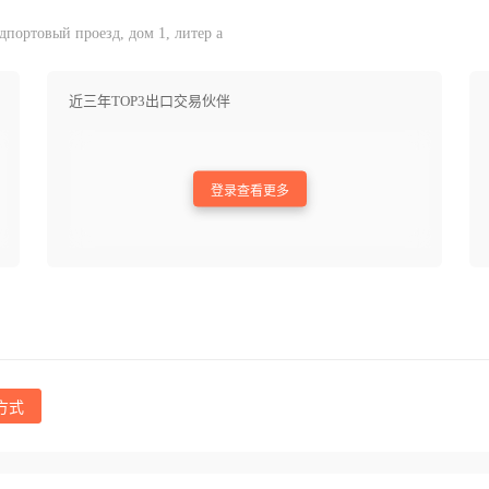
дпортовый проезд, дом 1, литер а
近三年TOP3出口交易伙伴
登录查看更多
方式