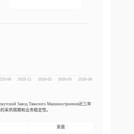
кутский Завод Тяжелого Машиностроения近三年
司的采供周期和业务稳定性。
重量