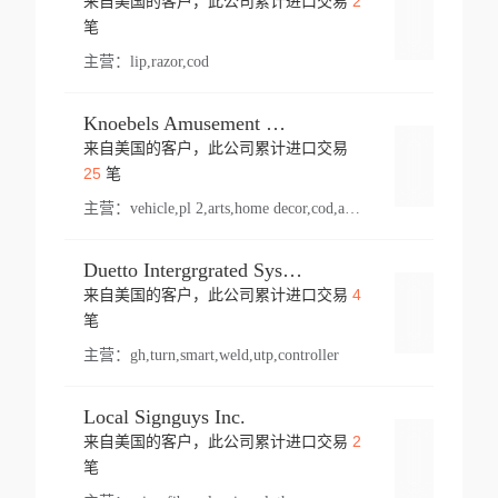
2
来自美国的客户，此公司累计进口交易
登录
笔
主营：
lip,razor,cod
Knoebels Amusement Resort
来自美国的客户，此公司累计进口交易
登录
25
笔
主营：
vehicle,pl 2,arts,home decor,cod,amusement ride,sea
Duetto Intergrgrated Systems Inc.
4
来自美国的客户，此公司累计进口交易
登录
笔
主营：
gh,turn,smart,weld,utp,controller
Local Signguys Inc.
2
来自美国的客户，此公司累计进口交易
登录
笔