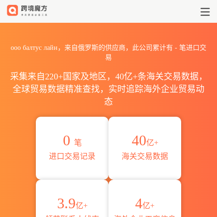
2026ооо балтус лайн海关
ооо балтус лайн，来自俄罗斯的供应商，此公司累计有
-
笔进口交
易
采集来自220+国家及地区，40亿+条海关交易数据，
全球贸易数据精准查找，实时追踪海外企业贸易动
态
0
40
笔
亿+
进口交易记录
海关交易数据
3.9
4
亿+
亿+