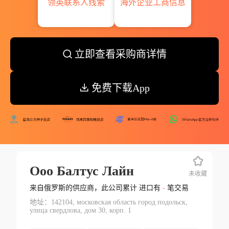
领英联系人线索
海外企业工商信息
立即查看采购商详情
免费下载App
Ооо Балтус Лайн
未收藏
来自俄罗斯的供应商，此公司累计 进口有
-
笔交易
地址：142104, московская область город подольск,
улица свердлова, дом 30, корп. 1