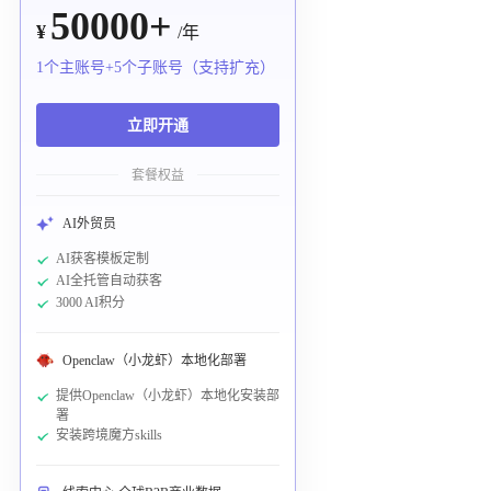
50000+
¥
/年
1个主账号+5个子账号（支持扩充）
立即开通
套餐权益
AI外贸员
AI获客模板定制
AI全托管自动获客
3000 AI积分
Openclaw（小龙虾）本地化部署
提供Openclaw（小龙虾）本地化安装部
署
安装跨境魔方skills