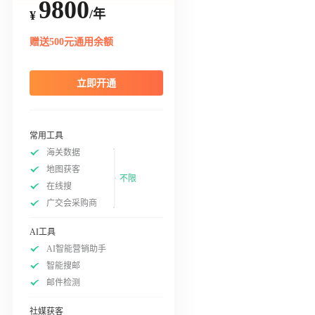
9800
/年
¥
赠送500元通用余额
立即开通
常用工具
海关数据
地图获客
不限
在线搜
广交会采购商
AI工具
AI智能营销助手
智能搜邮
邮件检测
社媒获客