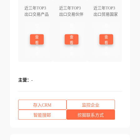
近三年TOP3
近三年TOP3
近三年TOP3
出口交易产品
出口交易伙伴
出口贸易国家
登
登
登
录
录
录
查
查
查
看
看
看
更
更
更
多
多
多
主营：
-
存入CRM
监控企业
智能搜邮
挖掘联系方式