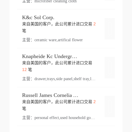
主营：
microfiber cleaning cloth
K&c Sol Corp.
2
来自美国的客户，此公司累计进口交易
登录
笔
主营：
ceramic ware,artifical flower
Knapheide Kc Underground
来自美国的客户，此公司累计进口交易
登录
12
笔
主营：
drawer,trays,side panel,shelf tray,lock drawer,panel,for vehicle,telescopic slide,drawer shelf,equipment,shelf,automotive part
Russell James Cornelia Arlington Va
2
来自美国的客户，此公司累计进口交易
登录
笔
主营：
personal effect,used household goods