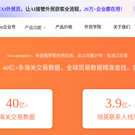
方
AI外贸员
，让AI接管外贸获客全流程，
20万+企业都在用！
App企业号
产品价格
外贸学院
关于我们
产品功能
口数据统计_贸易概览_贸易区域伙伴_HS
ооо адмаркет，来自俄罗斯的供应商，此公司累计有
-
笔进口交易
区，40亿+条海关交易数据，全球贸易数据精准查找
40
3.9
亿+
亿+
海关交易数据
领英联系人线