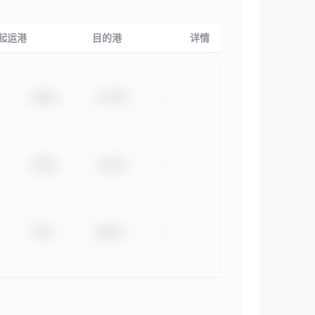
起运港
目的港
详情