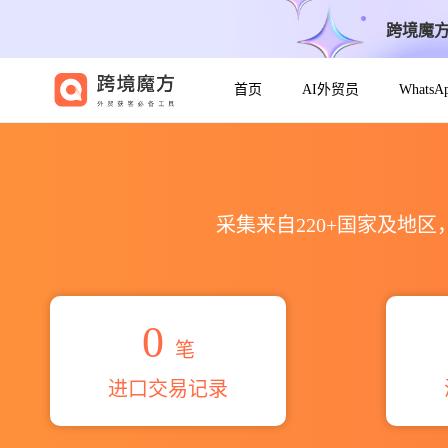
跨境魔
首页
AI外贸员
Whats
2026ооо адмаркет海关进出
采集来自220+国家及地
0
笔
进口交易记录