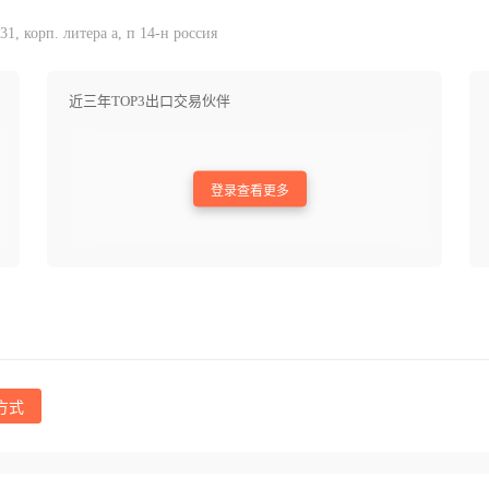
1, корп. литера а, п 14-н россия
近三年TOP3出口交易伙伴
登录查看更多
方式