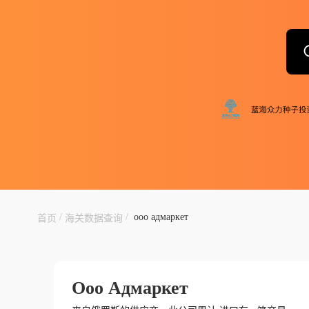
/
/
ооо адмаркет
首页
海关数据查询
Ооо Адмаркет