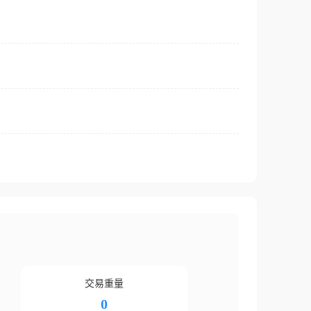
交易重量
0