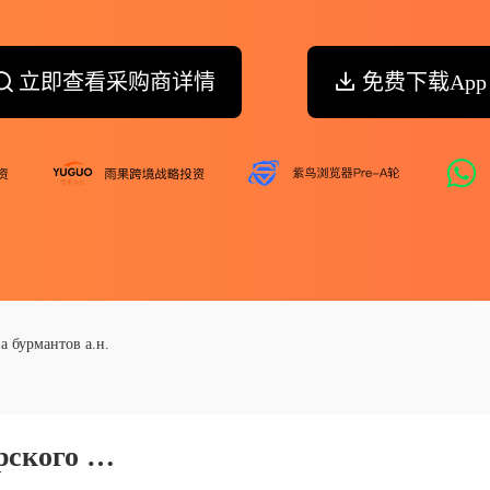
立即查看采购商详情
免费下载App
а бурмантов а.н.
Глава Крестьянского Фермерского Хозяйства Бурмантов А.н.