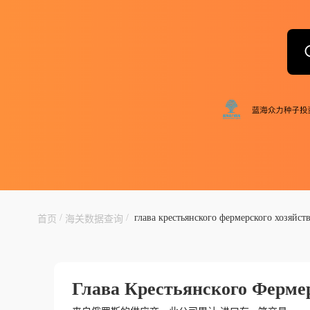
/
/
глава крестьянского фермерского хозяйств
首页
海关数据查询