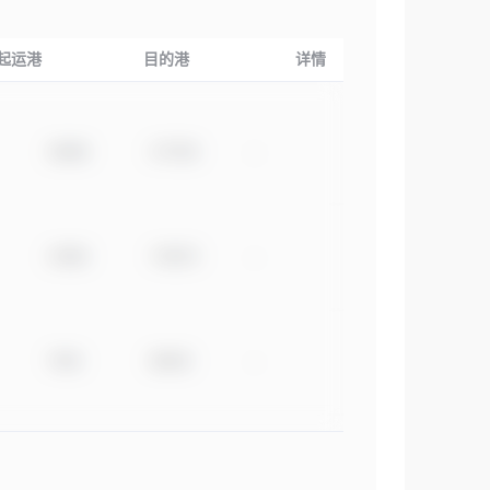
起运港
目的港
详情