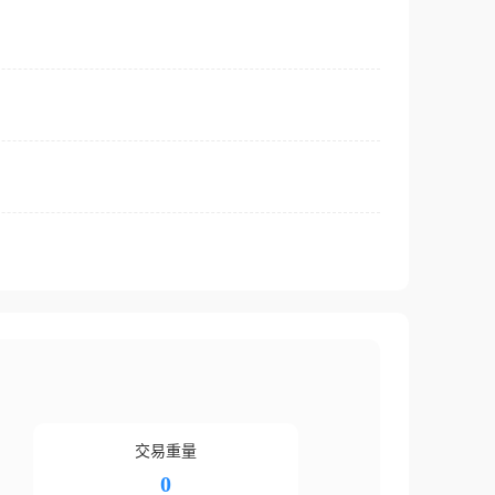
交易重量
0