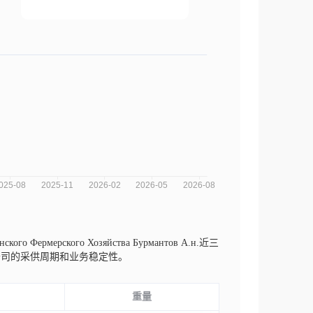
ского Фермерского Хозяйства Бурмантов А.н.近三
公司的采供周期和业务稳定性。
重量