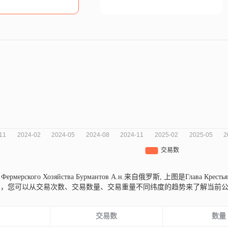
го Фермерского Хозяйства Бурмантов А.н.来自俄罗斯,
上图是Глава Крестьян
图，您可以从交易次数、交易数量、交易重量不同纬度的趋势来了解当前
份
交易数
数量