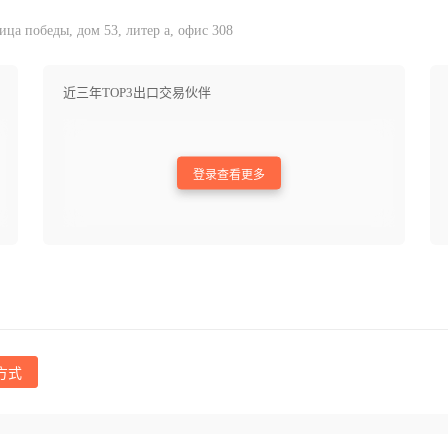
ца победы, дом 53, литер а, офис 308
近三年TOP3出口交易伙伴
登录查看更多
方式