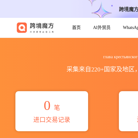
跨境魔
首页
AI外贸员
Whats
2026глава крестьянского ф
глава крестья
采集来自220+国家及地
0
笔
进口交易记录