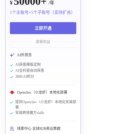
50000+
¥
/年
1个主账号+5个子账号（支持扩充）
立即开通
套餐权益
AI外贸员
AI获客模板定制
AI全托管自动获客
3000 AI积分
Openclaw（小龙虾）本地化部署
提供Openclaw（小龙虾）本地化安装部
署
安装跨境魔方skills
线索中心 全球B2B商业数据