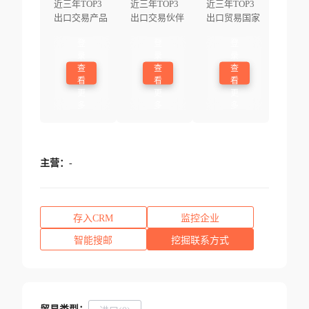
近三年TOP3
近三年TOP3
近三年TOP3
出口交易产品
出口交易伙伴
出口贸易国家
登
登
登
录
录
录
查
查
查
看
看
看
更
更
更
多
多
多
主营：
-
存入CRM
监控企业
智能搜邮
挖掘联系方式