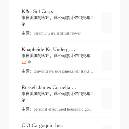
K&c Sol Corp.
2
来自美国的客户，此公司累计进口交易
登录
笔
主营：
ceramic ware,artifical flower
Knapheide Kc Underground
来自美国的客户，此公司累计进口交易
登录
12
笔
主营：
drawer,trays,side panel,shelf tray,lock drawer,panel,for vehicle,telescopic slide,drawer shelf,equipment,shelf,automotive part
Russell James Cornelia Arlington Va
2
来自美国的客户，此公司累计进口交易
登录
笔
主营：
personal effect,used household goods
C O Cargoquin Inc.