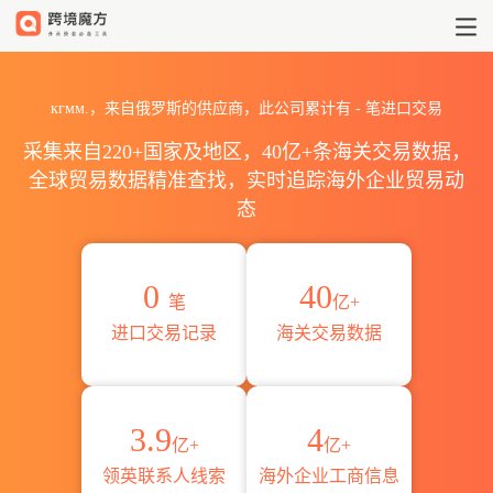
2026кгмм.海关进出口数据统计_
кгмм.，来自俄罗斯的供应商，此公司累计有
-
笔进口交易
采集来自220+国家及地区，40亿+条海关交易数据，
全球贸易数据精准查找，实时追踪海外企业贸易动
态
0
40
笔
亿+
进口交易记录
海关交易数据
3.9
4
亿+
亿+
领英联系人线索
海外企业工商信息