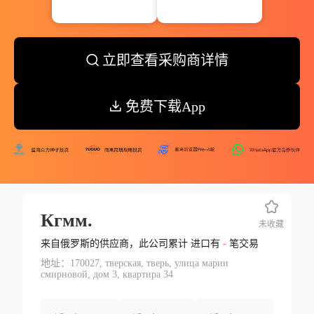
立即查看采购商详情
免费下载App
Кгмм.
未收藏
来自俄罗斯的供应商，此公司累计 进口有
-
笔交易
地址：170027, тверская, тверь, улица марии
смирновой, дом 3, квартира 34