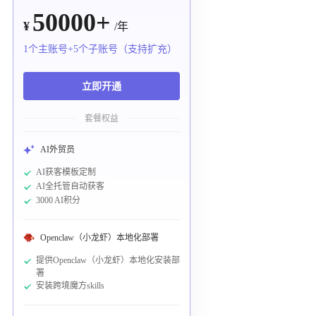
50000+
¥
/年
1个主账号+5个子账号（支持扩充）
立即开通
套餐权益
AI外贸员
AI获客模板定制
AI全托管自动获客
3000 AI积分
Openclaw（小龙虾）本地化部署
提供Openclaw（小龙虾）本地化安装部
署
安装跨境魔方skills