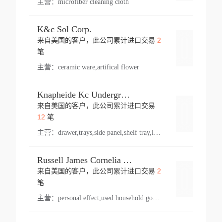
主营：
microfiber cleaning cloth
K&c Sol Corp.
2
来自美国的客户，此公司累计进口交易
登录
笔
主营：
ceramic ware,artifical flower
Knapheide Kc Underground
来自美国的客户，此公司累计进口交易
登录
12
笔
主营：
drawer,trays,side panel,shelf tray,lock drawer,panel,for vehicle,telescopic slide,drawer shelf,equipment,shelf,automotive part
Russell James Cornelia Arlington Va
2
来自美国的客户，此公司累计进口交易
登录
笔
主营：
personal effect,used household goods