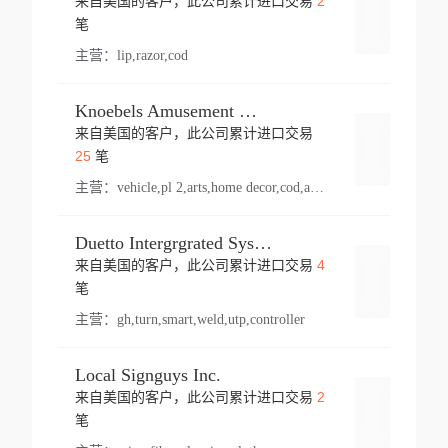
2
来自美国的客户，此公司累计进口交易
登录
笔
主营：
lip,razor,cod
Knoebels Amusement Resort
来自美国的客户，此公司累计进口交易
登录
25
笔
主营：
vehicle,pl 2,arts,home decor,cod,amusement ride,sea
Duetto Intergrgrated Systems Inc.
4
来自美国的客户，此公司累计进口交易
登录
笔
主营：
gh,turn,smart,weld,utp,controller
Local Signguys Inc.
2
来自美国的客户，此公司累计进口交易
登录
笔