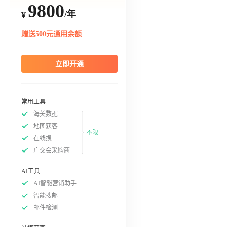
9800
/年
¥
赠送500元通用余额
立即开通
常用工具
海关数据
地图获客
不限
在线搜
广交会采购商
AI工具
AI智能营销助手
智能搜邮
邮件检测