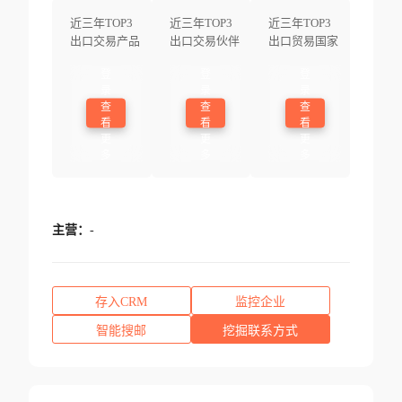
近三年TOP3
近三年TOP3
近三年TOP3
出口交易产品
出口交易伙伴
出口贸易国家
登
登
登
录
录
录
查
查
查
看
看
看
更
更
更
多
多
多
主营：
-
存入CRM
监控企业
智能搜邮
挖掘联系方式