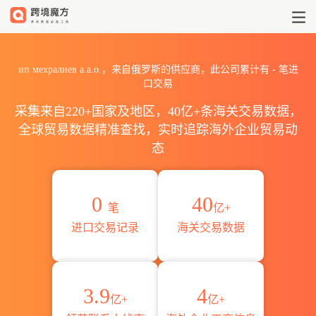
2026ип мехралиев а.а.
ип мехралиев а.а.о.，来自俄罗斯的供应商，此公司累计有
-
笔进
口交易
采集来自220+国家及地区，40亿+条海关交易数据，
全球贸易数据精准查找，实时追踪海外企业贸易动
态
0
40
笔
亿+
进口交易记录
海关交易数据
3.9
4
亿+
亿+