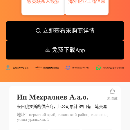
领英联系人线索
海外企业工商信息
立即查看采购商详情
免费下载App
Ип Мехралиев А.а.о.
未收藏
来自俄罗斯的供应商，此公司累计 进口有
-
笔交易
地址：пермский край, сивинский район, село сива,
улица уральская, 5