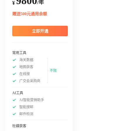
9800
/年
¥
赠送500元通用余额
立即开通
常用工具
海关数据
地图获客
不限
在线搜
广交会采购商
AI工具
AI智能营销助手
智能搜邮
邮件检测
社媒获客