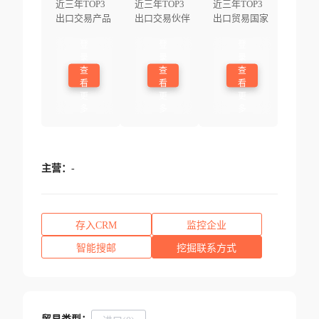
近三年TOP3
近三年TOP3
近三年TOP3
出口交易产品
出口交易伙伴
出口贸易国家
登
登
登
录
录
录
查
查
查
看
看
看
更
更
更
多
多
多
主营：
-
存入CRM
监控企业
智能搜邮
挖掘联系方式