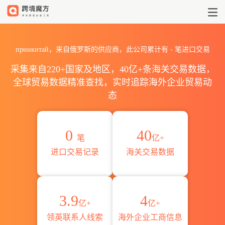
2026принкитай海关进出口数
принкитай，来自俄罗斯的供应商，此公司累计有
-
笔进口交易
采集来自220+国家及地区，40亿+条海关交易数据，
全球贸易数据精准查找，实时追踪海外企业贸易动
态
0
40
笔
亿+
进口交易记录
海关交易数据
3.9
4
亿+
亿+
领英联系人线索
海外企业工商信息