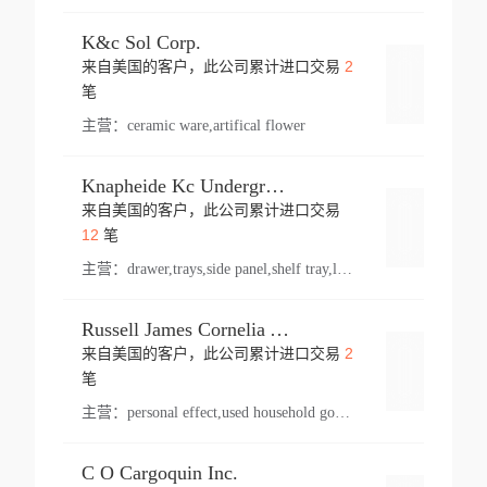
K&c Sol Corp.
2
来自美国的客户，此公司累计进口交易
登录
笔
主营：
ceramic ware,artifical flower
Knapheide Kc Underground
来自美国的客户，此公司累计进口交易
登录
12
笔
主营：
drawer,trays,side panel,shelf tray,lock drawer,panel,for vehicle,telescopic slide,drawer shelf,equipment,shelf,automotive part
Russell James Cornelia Arlington Va
2
来自美国的客户，此公司累计进口交易
登录
笔
主营：
personal effect,used household goods
C O Cargoquin Inc.