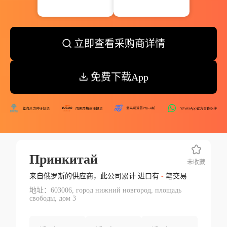
立即查看采购商详情
免费下载App
Принкитай
未收藏
来自俄罗斯的供应商，此公司累计 进口有
-
笔交易
地址：603006, город нижний новгород, площадь
свободы, дом 3