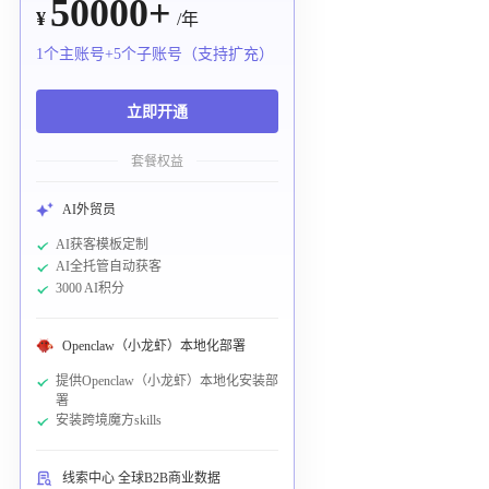
50000+
¥
/年
1个主账号+5个子账号（支持扩充）
立即开通
套餐权益
AI外贸员
AI获客模板定制
AI全托管自动获客
3000 AI积分
Openclaw（小龙虾）本地化部署
提供Openclaw（小龙虾）本地化安装部
署
安装跨境魔方skills
线索中心 全球B2B商业数据