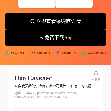
立即查看采购商详情
免费下载App
Ооо Сахвлес
未收藏
来自俄罗斯的供应商，此公司累计 进口有
-
笔交易
地址：346400, ростовская область, город
новочеркасск, улица аксайская, 136