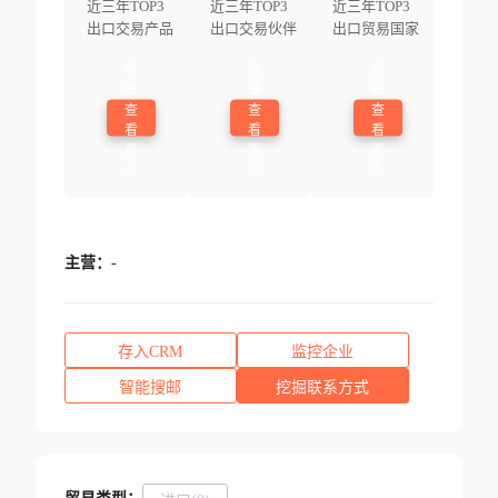
近三年TOP3
近三年TOP3
近三年TOP3
出口交易产品
出口交易伙伴
出口贸易国家
登
登
登
录
录
录
查
查
查
看
看
看
更
更
更
多
多
多
主营：
-
存入CRM
监控企业
智能搜邮
挖掘联系方式