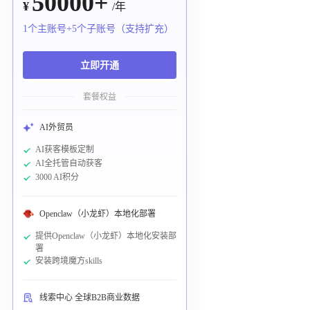
50000+
¥
/年
1个主账号+5个子账号（支持扩充）
立即开通
套餐权益
AI外贸员
AI获客模板定制
AI全托管自动获客
3000 AI积分
Openclaw（小龙虾）本地化部署
提供Openclaw（小龙虾）本地化安装部
署
安装跨境魔方skills
线索中心 全球B2B商业数据