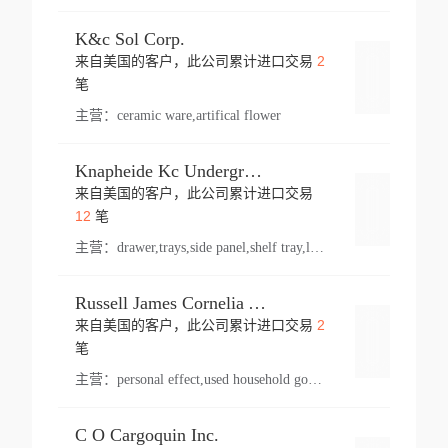
K&c Sol Corp.
2
来自美国的客户，此公司累计进口交易
登录
笔
主营：
ceramic ware,artifical flower
Knapheide Kc Underground
来自美国的客户，此公司累计进口交易
登录
12
笔
主营：
drawer,trays,side panel,shelf tray,lock drawer,panel,for vehicle,telescopic slide,drawer shelf,equipment,shelf,automotive part
Russell James Cornelia Arlington Va
2
来自美国的客户，此公司累计进口交易
登录
笔
主营：
personal effect,used household goods
C O Cargoquin Inc.