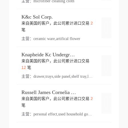
主营：
microfiber cleaning cloth
K&c Sol Corp.
2
来自美国的客户，此公司累计进口交易
登录
笔
主营：
ceramic ware,artifical flower
Knapheide Kc Underground
来自美国的客户，此公司累计进口交易
登录
12
笔
主营：
drawer,trays,side panel,shelf tray,lock drawer,panel,for vehicle,telescopic slide,drawer shelf,equipment,shelf,automotive part
Russell James Cornelia Arlington Va
2
来自美国的客户，此公司累计进口交易
登录
笔
主营：
personal effect,used household goods