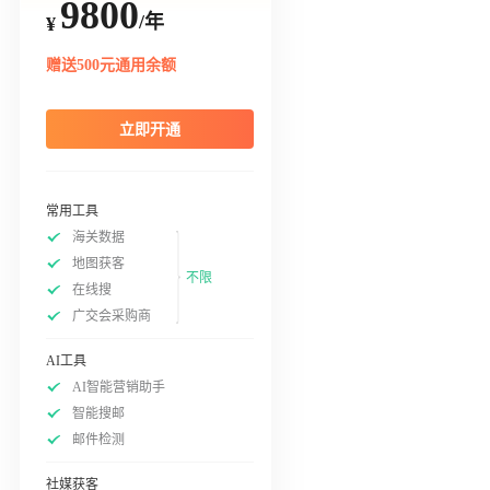
9800
/年
¥
赠送500元通用余额
立即开通
常用工具
海关数据
地图获客
不限
在线搜
广交会采购商
AI工具
AI智能营销助手
智能搜邮
邮件检测
社媒获客