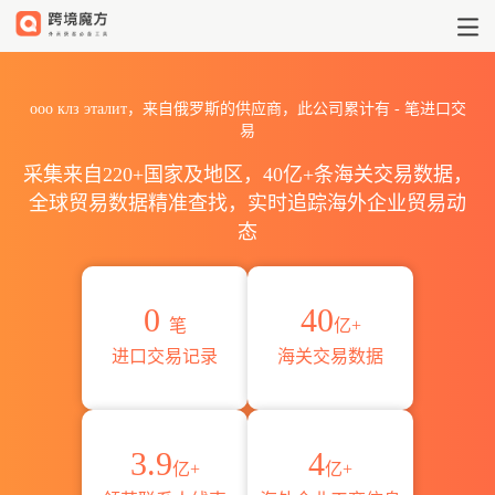
2026ооо клз эталит海关
ооо клз эталит，来自俄罗斯的供应商，此公司累计有
-
笔进口交
易
采集来自220+国家及地区，40亿+条海关交易数据，
全球贸易数据精准查找，实时追踪海外企业贸易动
态
0
40
笔
亿+
进口交易记录
海关交易数据
3.9
4
亿+
亿+