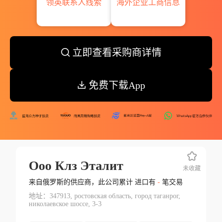
领英联系人线索
海外企业工商信息
立即查看采购商详情
免费下载App
Ооо Клз Эталит
未收藏
来自俄罗斯的供应商，此公司累计 进口有
-
笔交易
地址：347913, ростовская область, город таганрог,
николаевское шоссе, 3-3