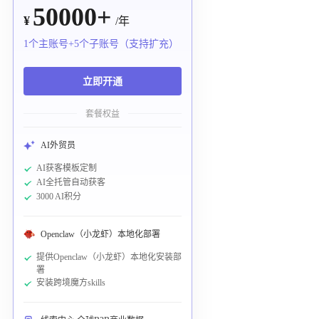
50000+
¥
/年
1个主账号+5个子账号（支持扩充）
立即开通
套餐权益
AI外贸员
AI获客模板定制
AI全托管自动获客
3000 AI积分
Openclaw（小龙虾）本地化部署
提供Openclaw（小龙虾）本地化安装部
署
安装跨境魔方skills