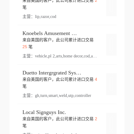
2
来自美国的客户，此公司累计进口交易
登录
笔
主营：
lip,razor,cod
Knoebels Amusement Resort
来自美国的客户，此公司累计进口交易
登录
25
笔
主营：
vehicle,pl 2,arts,home decor,cod,amusement ride,sea
Duetto Intergrgrated Systems Inc.
4
来自美国的客户，此公司累计进口交易
登录
笔
主营：
gh,turn,smart,weld,utp,controller
Local Signguys Inc.
2
来自美国的客户，此公司累计进口交易
登录
笔