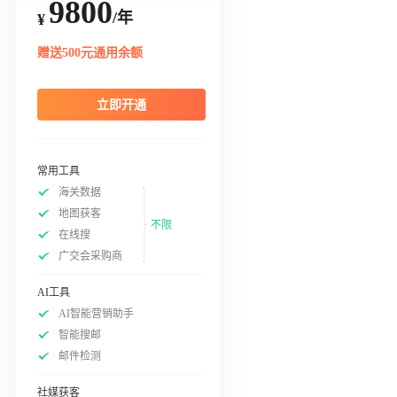
9800
/年
¥
赠送500元通用余额
立即开通
常用工具
海关数据
地图获客
不限
在线搜
广交会采购商
AI工具
AI智能营销助手
智能搜邮
邮件检测
社媒获客