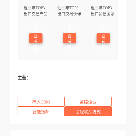
近三年TOP3
近三年TOP3
近三年TOP3
出口交易产品
出口交易伙伴
出口贸易国家
登
登
登
录
录
录
查
查
查
看
看
看
更
更
更
多
多
多
主营：
-
存入CRM
监控企业
智能搜邮
挖掘联系方式