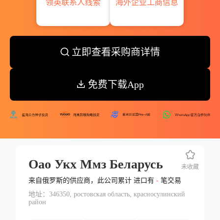
领英联系人线索
海外企业工商信息
立即查看采购商详情
免费下载App
Оао Укх Ммз Беларусь
未收藏
来自俄罗斯的供应商，此公司累计 进口有
-
笔交易
地址：346350, ростовская область, красносулинский
район