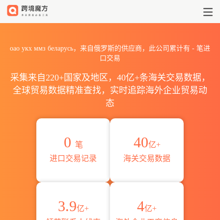
2026оао укх ммз белар
оао укх ммз беларусь，来自俄罗斯的供应商，此公司累计有
-
笔进
口交易
采集来自220+国家及地区，40亿+条海关交易数据，
全球贸易数据精准查找，实时追踪海外企业贸易动
态
0
40
笔
亿+
进口交易记录
海关交易数据
3.9
4
亿+
亿+