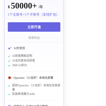
50000+
¥
/年
1个主账号+5个子账号（支持扩充）
立即开通
套餐权益
AI外贸员
AI获客模板定制
AI全托管自动获客
3000 AI积分
Openclaw（小龙虾）本地化部署
提供Openclaw（小龙虾）本地化安装部
署
安装跨境魔方skills