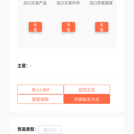
出口交易产品
出口交易伙伴
出口贸易国家
登
登
登
录
录
录
查
查
查
看
看
看
更
更
更
多
多
多
主营：
-
存入CRM
监控企业
智能搜邮
挖掘联系方式
贸易类型：
进口(0)