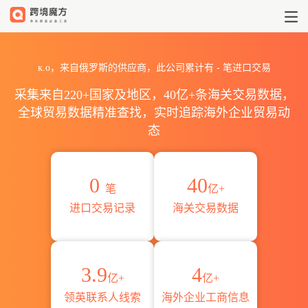
2026к.о海关进出口数据统计_贸易
к.о，来自俄罗斯的供应商，此公司累计有
-
笔进口交易
采集来自220+国家及地区，40亿+条海关交易数据，
全球贸易数据精准查找，实时追踪海外企业贸易动
态
0
40
笔
亿+
进口交易记录
海关交易数据
3.9
4
亿+
亿+
领英联系人线索
海外企业工商信息