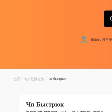
/
/
чп быстрюк
首页
海关数据查询
Чп Быстрюк