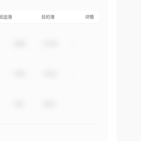
起运港
目的港
详情