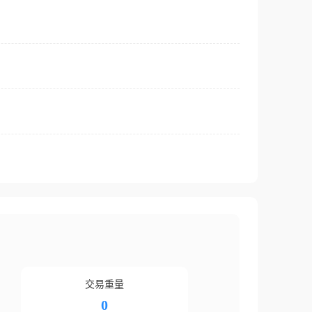
交易重量
0