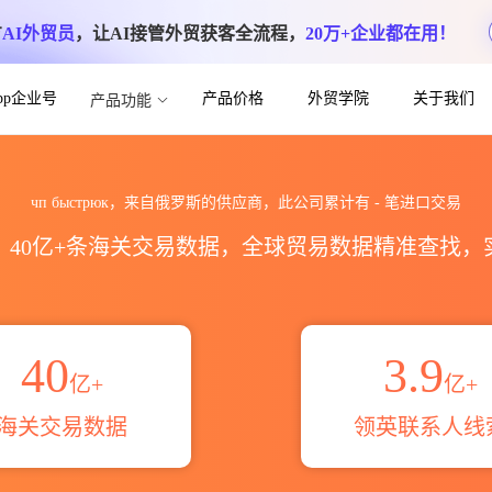
方
AI外贸员
，让AI接管外贸获客全流程，
20万+企业都在用！
App企业号
产品价格
外贸学院
关于我们
产品功能
数据统计_贸易概览_贸易区域伙伴_HS编
чп быстрюк，来自俄罗斯的供应商，此公司累计有
-
笔进口交易
区，40亿+条海关交易数据，全球贸易数据精准查找
40
3.9
亿+
亿+
海关交易数据
领英联系人线