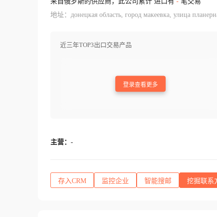
来自俄罗斯的供应商，此公司累计 进口有
-
笔交易
地址：донецкая область, город макеевка, улица планерна
近三年TOP3出口交易产品
登录查看更多
主营：
-
存入CRM
监控企业
智能搜邮
挖掘联系