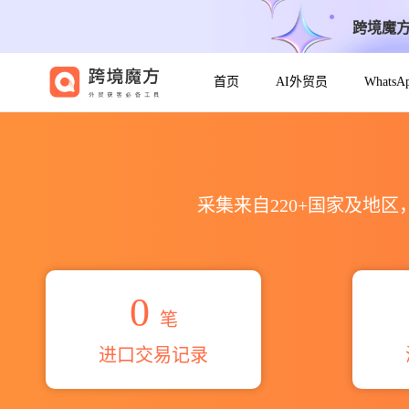
跨境魔
首页
AI外贸员
Whats
2026чп быстрюк海关进出口
采集来自220+国家及地
0
笔
进口交易记录