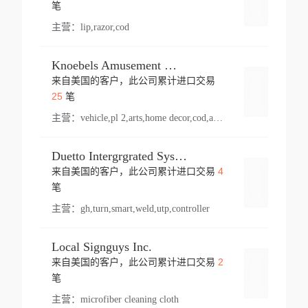
登录
笔
主营：
lip,razor,cod
Knoebels Amusement Resort
来自美国的客户，此公司累计进口交易
登录
25
笔
主营：
vehicle,pl 2,arts,home decor,cod,amusement ride,sea
Duetto Intergrgrated Systems Inc.
4
来自美国的客户，此公司累计进口交易
登录
笔
主营：
gh,turn,smart,weld,utp,controller
Local Signguys Inc.
2
来自美国的客户，此公司累计进口交易
登录
笔
主营：
microfiber cleaning cloth