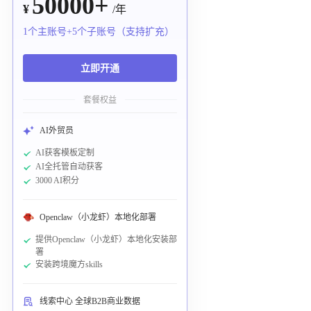
50000+
¥
/年
1个主账号+5个子账号（支持扩充）
立即开通
套餐权益
AI外贸员
AI获客模板定制
AI全托管自动获客
3000 AI积分
Openclaw（小龙虾）本地化部署
提供Openclaw（小龙虾）本地化安装部
署
安装跨境魔方skills
线索中心 全球B2B商业数据