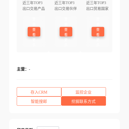
近三年TOP3
近三年TOP3
近三年TOP3
出口交易产品
出口交易伙伴
出口贸易国家
登
登
登
录
录
录
查
查
查
看
看
看
更
更
更
多
多
多
主营：
-
存入CRM
监控企业
智能搜邮
挖掘联系方式