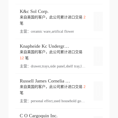
K&c Sol Corp.
2
来自美国的客户，此公司累计进口交易
登录
笔
主营：
ceramic ware,artifical flower
Knapheide Kc Underground
来自美国的客户，此公司累计进口交易
登录
12
笔
主营：
drawer,trays,side panel,shelf tray,lock drawer,panel,for vehicle,telescopic slide,drawer shelf,equipment,shelf,automotive part
Russell James Cornelia Arlington Va
2
来自美国的客户，此公司累计进口交易
登录
笔
主营：
personal effect,used household goods
C O Cargoquin Inc.