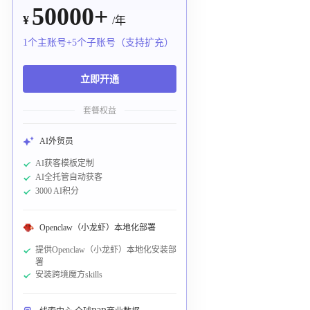
50000+
¥
/年
1个主账号+5个子账号（支持扩充）
立即开通
套餐权益
AI外贸员
AI获客模板定制
AI全托管自动获客
3000 AI积分
Openclaw（小龙虾）本地化部署
提供Openclaw（小龙虾）本地化安装部
署
安装跨境魔方skills