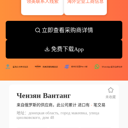
领英联系人线索
海外企业工商信息
立即查看采购商详情
免费下载App
Чензян Вантанг
未收藏
来自俄罗斯的供应商，此公司累计 进口有
-
笔交易
地址：донецкая область, город макеевка, улица
циолковского, дом 48