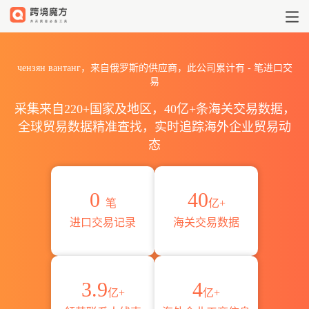
2026чензян вантанг海关
чензян вантанг，来自俄罗斯的供应商，此公司累计有
-
笔进口交
易
采集来自220+国家及地区，40亿+条海关交易数据，
全球贸易数据精准查找，实时追踪海外企业贸易动
态
0
40
笔
亿+
进口交易记录
海关交易数据
3.9
4
亿+
亿+