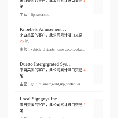
2
来自美国的客户，此公司累计进口交易
登录
笔
主营：
lip,razor,cod
Knoebels Amusement Resort
来自美国的客户，此公司累计进口交易
登录
25
笔
主营：
vehicle,pl 2,arts,home decor,cod,amusement ride,sea
Duetto Intergrgrated Systems Inc.
4
来自美国的客户，此公司累计进口交易
登录
笔
主营：
gh,turn,smart,weld,utp,controller
Local Signguys Inc.
2
来自美国的客户，此公司累计进口交易
登录
笔