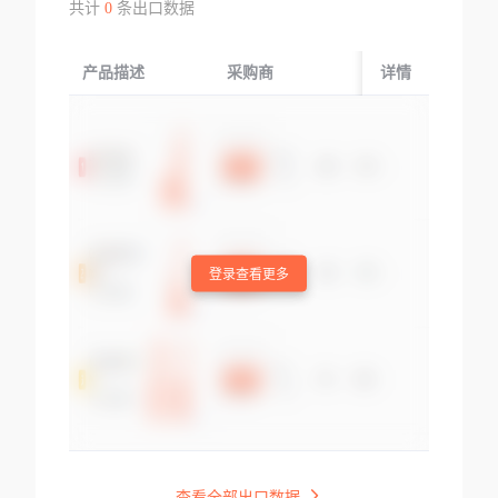
共计
0
条出口数据
产品描述
采购商
起运国/地区
详情
登录查看更多
查看全部出口数据