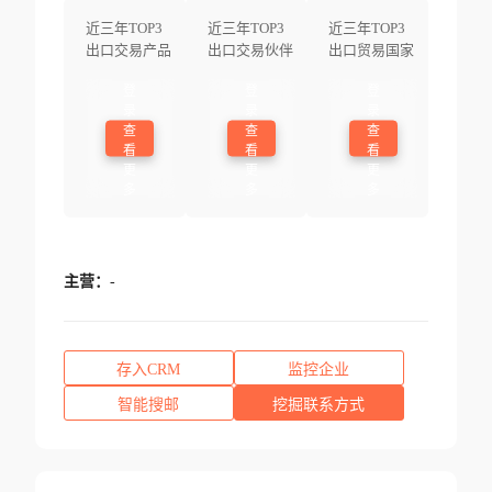
近三年TOP3
近三年TOP3
近三年TOP3
出口交易产品
出口交易伙伴
出口贸易国家
登
登
登
录
录
录
查
查
查
看
看
看
更
更
更
多
多
多
主营：
-
存入CRM
监控企业
智能搜邮
挖掘联系方式