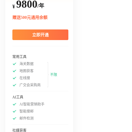
9800
/年
¥
赠送500元通用余额
立即开通
常用工具
海关数据
地图获客
不限
在线搜
广交会采购商
AI工具
AI智能营销助手
智能搜邮
邮件检测
社媒获客