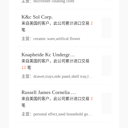
主营：
microfiber cleaning cloth
K&c Sol Corp.
2
来自美国的客户，此公司累计进口交易
登录
笔
主营：
ceramic ware,artifical flower
Knapheide Kc Underground
来自美国的客户，此公司累计进口交易
登录
12
笔
主营：
drawer,trays,side panel,shelf tray,lock drawer,panel,for vehicle,telescopic slide,drawer shelf,equipment,shelf,automotive part
Russell James Cornelia Arlington Va
2
来自美国的客户，此公司累计进口交易
登录
笔
主营：
personal effect,used household goods