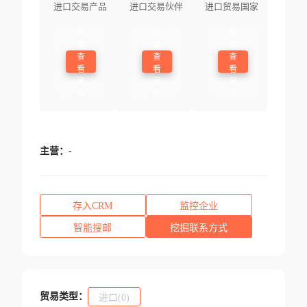
进口交易产品
进口交易伙伴
进口贸易国家
登
登
登
录
录
录
查
查
查
看
看
看
更
更
更
多
多
多
主营：
-
存入CRM
监控企业
智能搜邮
挖掘联系方式
贸易类型：
进口(0)