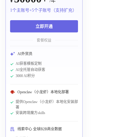
¥
/年
1个主账号+5个子账号（支持扩充）
立即开通
套餐权益
AI外贸员
AI获客模板定制
AI全托管自动获客
3000 AI积分
Openclaw（小龙虾）本地化部署
提供Openclaw（小龙虾）本地化安装部
署
安装跨境魔方skills
线索中心 全球B2B商业数据