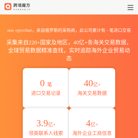
2026ооо «руссбыт海关进出
ооо «руссбыт，来自俄罗斯的采购商，此公司累计有
-
笔进口交易
采集来自220+国家及地区，40亿+条海关交易数据，
全球贸易数据精准查找，实时追踪海外企业贸易动
态
0
40
笔
亿+
进口交易记录
海关交易数据
3.9
4
亿+
亿+
领英联系人线索
海外企业工商信息