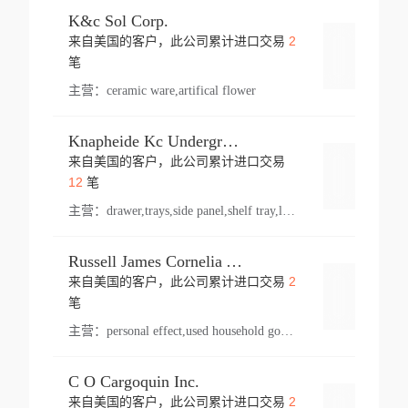
K&c Sol Corp.
2
来自美国的客户，此公司累计进口交易
登录
笔
主营：
ceramic ware,artifical flower
Knapheide Kc Underground
来自美国的客户，此公司累计进口交易
登录
12
笔
主营：
drawer,trays,side panel,shelf tray,lock drawer,panel,for vehicle,telescopic slide,drawer shelf,equipment,shelf,automotive part
Russell James Cornelia Arlington Va
2
来自美国的客户，此公司累计进口交易
登录
笔
主营：
personal effect,used household goods
C O Cargoquin Inc.
2
来自美国的客户，此公司累计进口交易