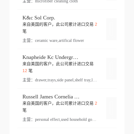
主营：
microfiber cleaning cloth
K&c Sol Corp.
2
来自美国的客户，此公司累计进口交易
登录
笔
主营：
ceramic ware,artifical flower
Knapheide Kc Underground
来自美国的客户，此公司累计进口交易
登录
12
笔
主营：
drawer,trays,side panel,shelf tray,lock drawer,panel,for vehicle,telescopic slide,drawer shelf,equipment,shelf,automotive part
Russell James Cornelia Arlington Va
2
来自美国的客户，此公司累计进口交易
登录
笔
主营：
personal effect,used household goods