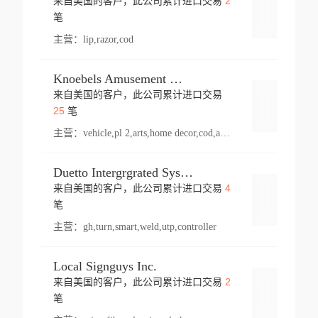
2
来自美国的客户，此公司累计进口交易
登录
笔
主营：
lip,razor,cod
Knoebels Amusement Resort
来自美国的客户，此公司累计进口交易
登录
25
笔
主营：
vehicle,pl 2,arts,home decor,cod,amusement ride,sea
Duetto Intergrgrated Systems Inc.
4
来自美国的客户，此公司累计进口交易
登录
笔
主营：
gh,turn,smart,weld,utp,controller
Local Signguys Inc.
2
来自美国的客户，此公司累计进口交易
登录
笔