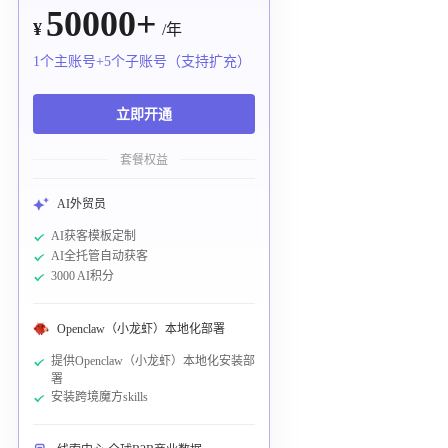
50000+
¥
/年
1个主账号+5个子账号（支持扩充）
立即开通
套餐权益
AI外贸员
AI获客模板定制
AI全托管自动获客
3000 AI积分
Openclaw（小龙虾）本地化部署
提供Openclaw（小龙虾）本地化安装部
署
安装跨境魔方skills