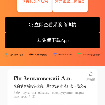
领英联系人线索
海外企业工商信息
立即查看采购商详情
免费下载App
Ип Зеньковский А.в.
未收藏
来自俄罗斯的供应商，此公司累计 进口有
-
笔交易
地址：луганская область, город лутугино, квартал
шахтерский, 21