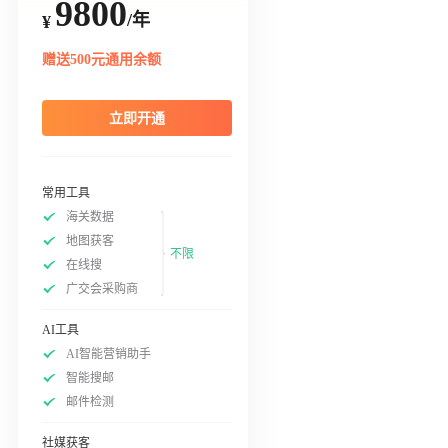
9800
/年
¥
赠送500元通用余额
立即开通
常用工具
海关数据
地图获客
不限
在线搜
广交会采购商
AI工具
AI智能营销助手
智能搜邮
邮件检测
社媒获客