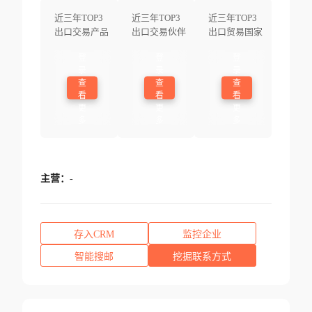
近三年TOP3
近三年TOP3
近三年TOP3
出口交易产品
出口交易伙伴
出口贸易国家
登
登
登
录
录
录
查
查
查
看
看
看
更
更
更
多
多
多
主营：
-
存入CRM
监控企业
智能搜邮
挖掘联系方式