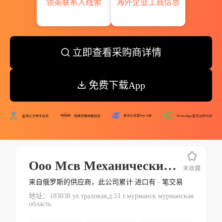
领英联系人线索
海外企业工商信息
立即查看采购商详情
免费下载App
Ооо Мсв Механический Завод
未收藏
来自俄罗斯的供应商，此公司累计 进口有
-
笔交易
地址：183038 ул.траловая,д.51 г.мурманск мурманская
область