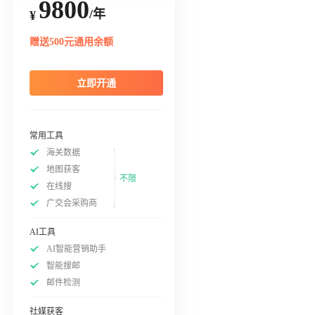
9800
/年
¥
赠送500元通用余额
立即开通
常用工具
海关数据
地图获客
不限
在线搜
广交会采购商
AI工具
AI智能营销助手
智能搜邮
邮件检测
社媒获客