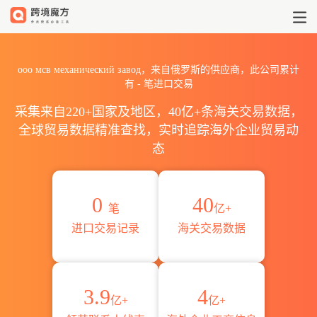
2026ооо мсв механическ
ооо мсв механический завод，来自俄罗斯的供应商，此公司累计
有
-
笔进口交易
采集来自220+国家及地区，40亿+条海关交易数据，
全球贸易数据精准查找，实时追踪海外企业贸易动
态
0
40
笔
亿+
进口交易记录
海关交易数据
3.9
4
亿+
亿+