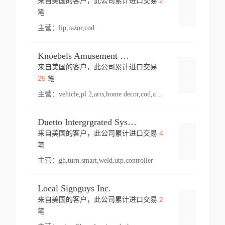
2
来自美国的客户，此公司累计进口交易
登录
笔
主营：
lip,razor,cod
Knoebels Amusement Resort
来自美国的客户，此公司累计进口交易
登录
25
笔
主营：
vehicle,pl 2,arts,home decor,cod,amusement ride,sea
Duetto Intergrgrated Systems Inc.
4
来自美国的客户，此公司累计进口交易
登录
笔
主营：
gh,turn,smart,weld,utp,controller
Local Signguys Inc.
2
来自美国的客户，此公司累计进口交易
登录
笔