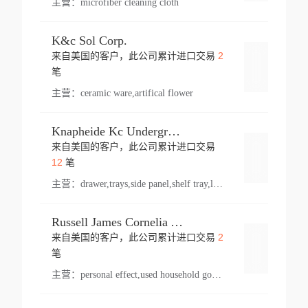
主营：
microfiber cleaning cloth
K&c Sol Corp.
2
来自美国的客户，此公司累计进口交易
登录
笔
主营：
ceramic ware,artifical flower
Knapheide Kc Underground
来自美国的客户，此公司累计进口交易
登录
12
笔
主营：
drawer,trays,side panel,shelf tray,lock drawer,panel,for vehicle,telescopic slide,drawer shelf,equipment,shelf,automotive part
Russell James Cornelia Arlington Va
2
来自美国的客户，此公司累计进口交易
登录
笔
主营：
personal effect,used household goods