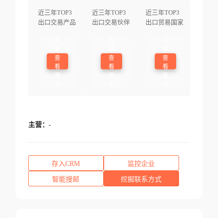
近三年TOP3
近三年TOP3
近三年TOP3
出口交易产品
出口交易伙伴
出口贸易国家
登
登
登
录
录
录
查
查
查
看
看
看
更
更
更
多
多
多
主营：
-
存入CRM
监控企业
智能搜邮
挖掘联系方式