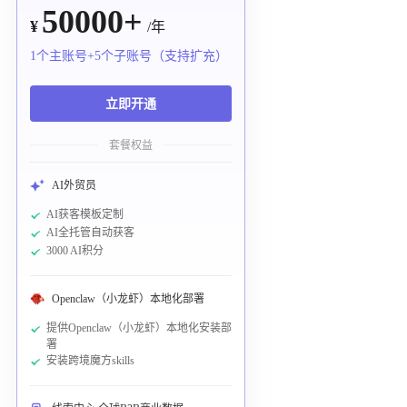
50000+
¥
/年
1个主账号+5个子账号（支持扩充）
立即开通
套餐权益
AI外贸员
AI获客模板定制
AI全托管自动获客
3000 AI积分
Openclaw（小龙虾）本地化部署
提供Openclaw（小龙虾）本地化安装部
署
安装跨境魔方skills